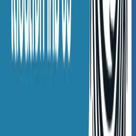
บทความที่เกี่ยวข้อง
TCAS69 คืออะไร สรุปครบทุกรอบ 2569
รวมทุกมหาวิทยาลัย TCAS69 รอบ 1 Portfolio
คำถามที่พบบ่อย (FAQ)
สมัครมหาวิทยาลัยนี้ TCAS69 ต้องใช้คะแนนอะไร?
ขึ้นอยู่
กับรอบและคณะที่สมัคร โดยทั่วไปใช้ TGAT, TPAT, A-Level
ร่วมกับ GPAX สัดส่วนแตกต่างตามคณะ
GPAX ขั้นต่ำเท่าไหร่?
แต่ละคณะกำหนดต่างกัน บางคณะ
ไม่มีขั้นต่ำแต่ใช้ค่าน้ำหนักในการคำนวณ ควรตรวจสอบเกณฑ์
จากระเบียบการรับสมัคร