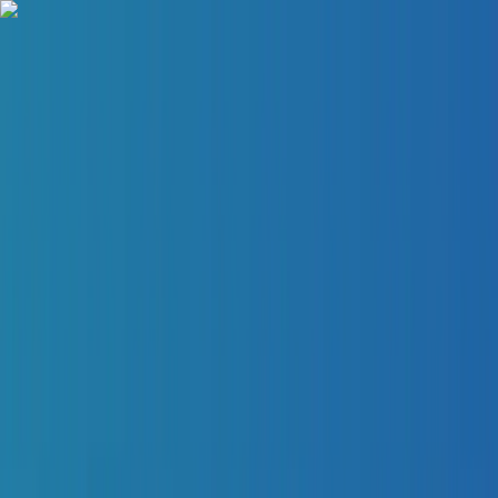
ข้ามไปยังเนื้อหาหลัก
DreamNestHub
TCAS & Education
News
บทความ
คำนวณคะแนน
มหาวิทยาลัย
หมวด TCAS
เทมเพลต
เกี่ยวกับเรา
ติดต่อ
ค้นหา
หน้าแรก
TCAS รอบที่ 1 (Portfolio)
รวมมหาวิทยาลัย
Portfolio เปิดธันวาคม 2568 TCAS69
TCAS รอบที่ 1 (Portfolio)
30 พฤศจิกายน 2568
โดย
ทีมงาน
Dream Nest Hub
อัปเดตล่าสุด
20 พฤษภาคม 2569
รวมมหาวิทยาลัย Portfolio เปิดธันวาคม
2568 TCAS69