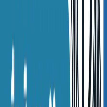
https://admissions.kku.ac.th/
สรุป: เดือนธันวาคมคือรอบ 1 ส่งท้าย
ก่อนเข้าสู่รอบ 2 Quota
เดือนธันวาคมถือเป็นช่วงโค้งสุดท้ายของ
TCAS รอบที่ 1
(Portfolio)
ของหลายมหาวิทยาลัย เพราะส่วนใหญ่จะเปิด
รับพอร์ตล็อตสุดท้ายของปี ไม่ว่าจะเป็นรอบ 1/1 หรือ
รอบ
1/2
ที่เน้นคุณสมบัติพิเศษและเกณฑ์พื้นฐาน โดยเฉพาะ
มหาวิทยาลัยใหญ่ ๆ เช่น ม.มหิดล, มช., มข., มศว และอีก
หลายแห่งที่ประกาศรับในเดือนนี้
หลังจากจบช่วงเดือนธันวาคม–ต้นมกราคม ระบบ TCAS จะ