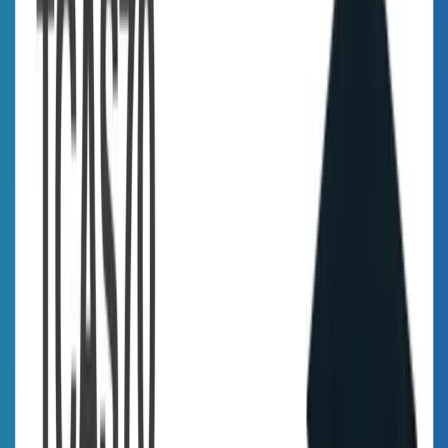
อ่านรายละเอียดการรับสมัคร :
คลิก
เว็บไซต์สมัครเรียน :
https://entry.wu.ac.th/
มหาวิทยาลัยทักษิณ
รอบ Portfolio (รอบ 1.4)
เปิดรับสมัคร:
1 – 19 ธันวาคม 2568
อ่านรายละเอียดการรับสมัคร :
คลิก
เว็บไซต์สมัครเรียน
:
https://admission.tsu.ac.th/
มหาวิทยาลัยสงขลานครินทร์
รอบ Portfolio (รอบ 1.2)