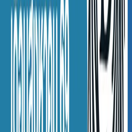
เข้าสู่การรับสมัครใน
รอบที่ 2 (Quota)
ซึ่งเป็นรอบที่เน้น
GPAX + รายวิชาเฉพาะ
คะแนนสอบกลาง เช่น TGAT/TPAT
เกณฑ์ตามภูมิภาค/โรงเรียนในเขตบริการ
การคัดเลือกเพิ่มเติมของคณะต่าง ๆ
ดังนั้น เดือนธันวาคมจึงเป็นช่วงสำคัญสำหรับน้อง ๆ ที่อยาก
ยื่นพอร์ต เพราะถ้าพลาดรอบนี้ จะต้องเตรียมตัวสำหรับ
รอบ
โควตา
ซึ่งมีการแข่งขันจากทั้งคะแนนและเกณฑ์เฉพาะที่เข้มข้น
กว่ารอบพอร์ต