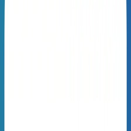
รอบ Portfolio (ครั้งที่ 3)
มหาวิทยาลัยเกษตรศาสตร์ วิทยาเขตศรีราชา
รอบ Portfolio (รอบ 1.2)
มหาวิทยาลัยแม่ฟ้าหลวง
รอบ Portfolio โครงการครูแนะแนว (รอบ 1.3)
มหาวิทยาลัยเกษตรศาสตร์ วิทยาเขตบางเขน
รอบ Portfolio (รอบ 1.2)
มหาวิทยาลัยขอนแก่น
รอบ Portfolio (รอบ 1.2)
สรุป: เดือนธันวาคมคือรอบ 1 ส่งท้าย ก่อนเข้าสู่รอบ 2
Quota
บทความที่เกี่ยวข้อง
คำถามที่พบบ่อย (FAQ)
เข้าสู่
เดือนธันวาคม 2568
หลายมหาวิทยาลัยยังเปิดรับ
TCAS69 รอบ Portfolio อยู่ — รวมไปถึง
รอบ 1/2 ของ
มหิดล, รอบ 2 ของบูรพา, และโครงการเฉพาะของหลาย