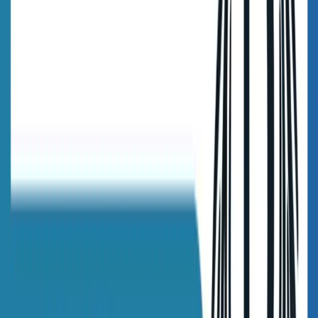
เปิดรับสมัคร: 19
ธันวาคม 2568 – 15 มกราคม
2569
อ่านรายละเอียดการรับสมัคร :
คลิก
เว็บไซต์สมัครเรียน :
https://admission.ku.ac.th/kuadm/
โฆษณา
มหาวิทยาลัยขอนแก่น
รอบ Portfolio (รอบ 1.2)
เปิดรับสมัคร:
22 – 27 ธันวาคม 2568
อ่านรายละเอียดการรับสมัคร :
คลิก
เว็บไซต์สมัครเรียน :