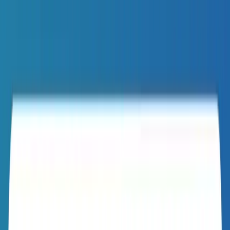
เข้าสู่ เดือนธันวา…
สารบัญ
มหาวิทยาลัยที่เปิดรับสมัครเดือนธันวาคม 2568 – รวม
รอบPortfolio/TCAS ที่ไม่ควรพลาด!
มหาวิทยาลัยเปิดรับสมัครในช่วงเดือน ธันวาคม 68
มหาวิทยาลัยมหิดล
รอบ Portfolio (รอบ 1.2)
มหาวิทยาลัยวลัยลักษณ์
รอบ Portfolio (รอบ 1.4)
มหาวิทยาลัยทักษิณ
รอบ Portfolio (รอบ 1.4)
มหาวิทยาลัยสงขลานครินทร์
รอบ Portfolio (รอบ 1.2)
มหาวิทยาลัยเทคโนโลยีราชมงคลอีสาน
รอบ Portfolio
มหาวิทยาลัยศิลปากร
รอบ Portfolio (ครั้งที่ 2)
มหาวิทยาลัยราชภัฏบ้านสมเด็จเจ้าพระยา