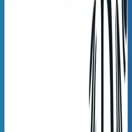
มหาวิทยาลัยแม่ฟ้าหลวง
รอบ Portfolio โครงการครูแนะแนว (รอบ 1.3)
เปิดรับสมัคร: 17
ธันวาคม 2568 – 8 มกราคม 2569
อ่านรายละเอียดการรับสมัคร :
คลิก
เว็บไซต์สมัครเรียน :
https://admission.mfu.ac.th/
มหาวิทยาลัยเกษตรศาสตร์ วิทยาเขตบางเขน
รอบ Portfolio (รอบ 1.2)