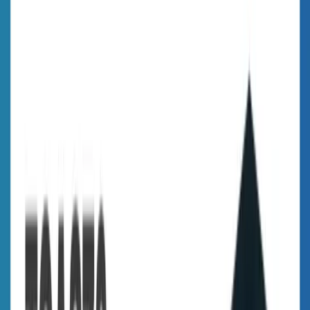
มหาวิทยาลัยมหิดล
รอบ Portfolio (รอบ 1.2)
เปิดรับสมัคร:
1 ธันวาคม 2568 – 8 มกราคม 2569
อ่านรายละเอียดการรับสมัคร :
คลิก
เว็บไซต์สมัครเรียน :
https://tcas.mahidol.ac.th/
มหาวิทยาลัยวลัยลักษณ์
รอบ Portfolio (รอบ 1.4)
เปิดรับสมัคร:
1 –22 ธันวาคม 2568