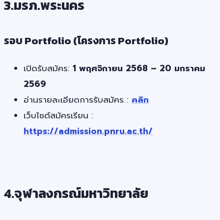
3.มรภ.พระนคร
รอบ Portfolio (โครงการ Portfolio)
เปิดรับสมัคร:
1 พฤศจิกายน 2568 – 20 มกราคม
2569
อ่านรายละเอียดการรับสมัคร :
คลิก
เว็บไซต์สมัครเรียน :
https://admission.pnru.ac.th/
4.จุฬาลงกรณ์มหาวิทยาลัย