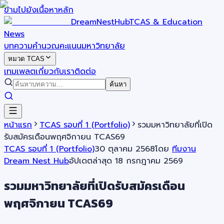
ข้ามไปยังเนื้อหาหลัก
DreamNestHub
TCAS & Education
News
บทความ
คำนวณคะแนน
มหาวิทยาลัย
หมวด TCAS
เทมเพลต
เกี่ยวกับเรา
ติดต่อ
ค้นหา
หน้าแรก
TCAS รอบที่ 1 (Portfolio)
รวมมหาวิทยาลัยที่เปิด
รับสมัครเดือนพฤศจิกายน TCAS69
TCAS รอบที่ 1 (Portfolio)
30 ตุลาคม 2568
โดย
ทีมงาน
Dream Nest Hub
อัปเดตล่าสุด
18 กรกฎาคม 2569
รวมมหาวิทยาลัยที่เปิดรับสมัครเดือน
พฤศจิกายน TCAS69