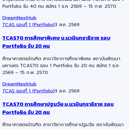
Portfolio รับ 40 คน สมัคร 1 ธ.ค. 2569 – 15 ก.พ. 2570
DreamNestHub
TCAS รอบที่ 1 (Portfolio)
3 ส.ค. 2569
TCAS70 การศึกษาพิเศษ ม.นวมินทราธิราช รอบ
Portfolio รับ 20 คน
ศึกษาศาสตรบัณฑิต สาขาวิชาการศึกษาพิเศษ สถาบันพัฒนา
มหานคร TCAS70 รอบ 1 Portfolio รับ 20 คน สมัคร 1 ธ.ค.
2569 – 15 ก.พ. 2570
DreamNestHub
TCAS รอบที่ 1 (Portfolio)
3 ส.ค. 2569
TCAS70 การศึกษาปฐมวัย ม.นวมินทราธิราช รอบ
Portfolio รับ 20 คน
ศึกษาศาสตรบัณฑิต สาขาวิชาการศึกษาปฐมวัย สถาบันพัฒนา