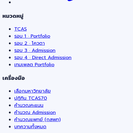
หมวดหมู่
TCAS
รอบ 1 · Portfolio
รอบ 2 · โควตา
รอบ 3 · Admission
รอบ 4 · Direct Admission
เทมเพลต Portfolio
เครื่องมือ
เลือกมหาวิทยาลัย
ปฏิทิน TCAS70
คำนวณคะแนน
คำนวณ Admission
คำนวณแพทย์ (กสพท)
บทความทั้งหมด