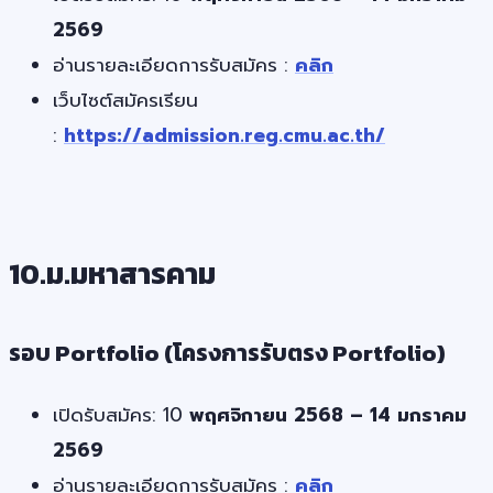
2569
อ่านรายละเอียดการรับสมัคร :
คลิก
เว็บไซต์สมัครเรียน
:
https://admission.reg.cmu.ac.th/
10.ม.มหาสารคาม
รอบ Portfolio (โครงการรับตรง Portfolio)
เปิดรับสมัคร: 10
พฤศจิกายน 2568 – 14 มกราคม
2569
อ่านรายละเอียดการรับสมัคร :
คลิก