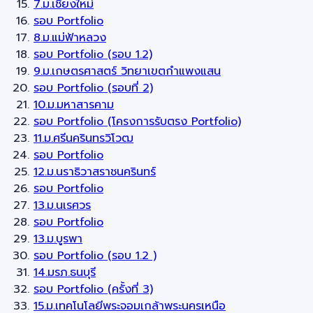
7.ม.เชียงใหม่
รอบ Portfolio
8.ม.แม่ฟ้าหลวง
รอบ Portfolio (รอบ 1.2)
9.ม.เกษตรศาสตร์ วิทยาเขตกำแพงแสน
รอบ Portfolio (รอบที่ 2)
10.ม.มหาสารคาม
รอบ Portfolio (โครงการรับตรง Portfolio)
11.ม.ศรีนครินทรวิโวฒ
รอบ Portfolio
12.ม.นราธิวาสราชนครินทร์
รอบ Portfolio
13.ม.นเรศวร
รอบ Portfolio
13.ม.บูรพา
รอบ Portfolio (รอบ 1.2 )
14.มรภ.ธนบุรี
รอบ Portfolio (ครั้งที่ 3)
15.ม.เทคโนโลยีพระจอมเกล้าพระนครเหนือ