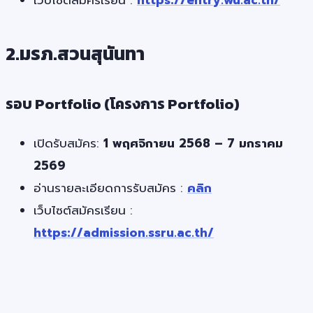
2.มรภ.สวนสุนันทา
รอบ Portfolio (โครงการ Portfolio)
เปิดรับสมัคร:
1 พฤศจิกายน 2568 – 7 มกราคม
2569
อ่านรายละเอียดการรับสมัคร :
คลิก
เว็บไซต์สมัครเรียน :
https://admission.ssru.ac.th/