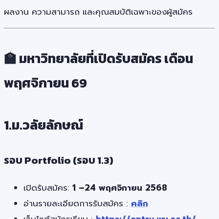
ผลงาน ความสามารถ และคุณสมบัติเฉพาะของผู้สมัคร
🏫 มหาวิทยาลัยที่เปิดรับสมัคร เดือน
พฤศจิกายน 69
1.ม.วลัยลักษณ์
รอบ Portfolio (รอบ 1.3)
เปิดรับสมัคร:
1 –24 พฤศจิกายน 2568
อ่านรายละเอียดการรับสมัคร :
คลิก
เว็บไซต์สมัครเรียน :
https://entry.wu.ac.th/