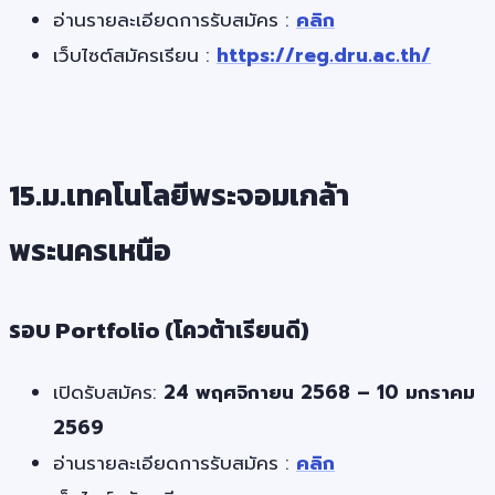
อ่านรายละเอียดการรับสมัคร :
คลิก
เว็บไซต์สมัครเรียน :
https://reg.dru.ac.th/
15.ม.เทคโนโลยีพระจอมเกล้า
พระนครเหนือ
รอบ Portfolio (โควต้าเรียนดี)
เปิดรับสมัคร:
24 พฤศจิกายน 2568 – 10 มกราคม
2569
อ่านรายละเอียดการรับสมัคร :
คลิก