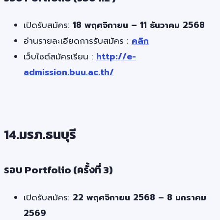
เปิดรับสมัคร:
18
พฤศจิกายน – 11 ธันวาคม 2568
อ่านรายละเอียดการรับสมัคร :
คลิก
เว็บไซต์สมัครเรียน :
http://e-
admission.buu.ac.th/
14.มรภ.ธนบุรี
รอบ Portfolio (ครั้งที่ 3)
เปิดรับสมัคร:
22 พฤศจิกายน 2568 – 8 มกราคม
2569