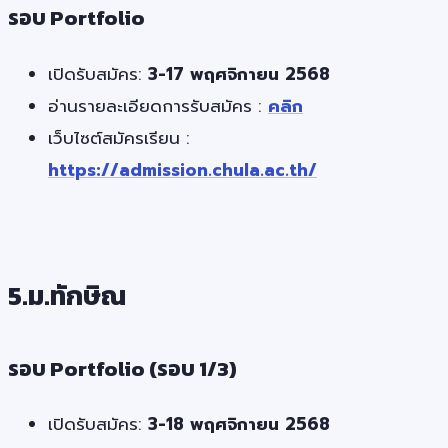
รอบ Portfolio
เปิดรับสมัคร:
3-17
พฤศจิกายน 2568
อ่านรายละเอียดการรับสมัคร :
คลิก
เว็บไซต์สมัครเรียน :
https://admission.chula.ac.th/
5.ม.ทักษิณ
รอบ Portfolio (รอบ 1/3)
เปิดรับสมัคร:
3-18
พฤศจิกายน 2568