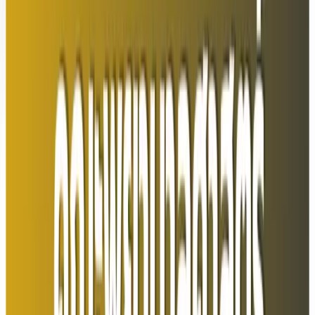
12-18 มิ.ย. 69
มหาวิทยาลัยบูรพา T…
TCAS รอบ 4 (Direct Admission)
9 มิ.ย. 2569
TCAS69 พยาบาลสวนสุนันทา รอบ 5 รับตรงอิสระ 40 ที่
นั่ง
🏥 สมัครพยาบาล ม.รา…
TCAS รอบ 4 (Direct Admission)
8 มิ.ย. 2569
TCAS69 รับตรงพยาบาล ราชภัฏเชียงใหม่ วิทยาเขต
แม่ฮ่องสอน
คณะพยาบาลศาสตร์ มรภ.เชียงใหม่ วิทยาเขตแม่ฮ่องสอน เปิด
รับตรงพยาบาล ปีการศึกษา 2569 รอบเดียว สมัคร 9 มิ.ย.–2
ก.ค. 2569 GPAX 2.00 ค่าเทอม 50,000 บาท