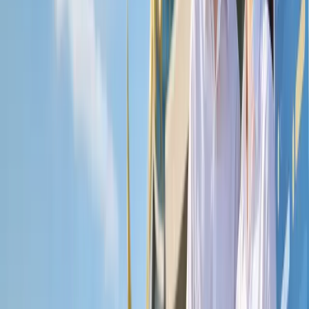
เครื่องกลค.อ.บ. (วิศวกรรมเครื่องกล)
มหาวิทยาลัย:
มหาวิทยาลัยเทคโนโลยีราชมงคล
กรุงเทพ
วิทยาเขต:
วิทยาเขตหลัก
คณะ:
คณะครุศาสตร์อุตสาหกรรม
คะแนนที่ใช้:
GPAX: 100 %
จำนวนการเปิดรับสมัคร:
10 คน
เงื่อนไขการรับสมัคร:
–
บทความที่เกี่ยวข้อง