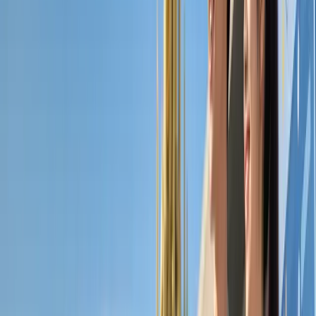
เงื่อนไขการรับสมัคร:
–
เทคโนโลยีอุตสาหการ การผลิตอส.บ. (เทคโนโลยี
วิศวกรรมอุตสาหการสมัยใหม่)
มหาวิทยาลัย:
มหาวิทยาลัยเทคโนโลยีราชมงคล
กรุงเทพ
วิทยาเขต:
วิทยาเขตหลัก
คณะ:
คณะครุศาสตร์อุตสาหกรรม
คะแนนที่ใช้:
GPAX: 100 %
จำนวนการเปิดรับสมัคร:
20 คน
เงื่อนไขการรับสมัคร:
–