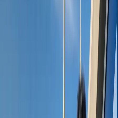
ทางคณะกรรมการ TCAS ได้กำหนดวันประกาศผลการคัด
เลือก โดยจะแบ่งเป็น 2 รอบ ดังนี้:
รอบที่ 1
ประกาศผลในวันที่ 20 พฤษภาคม 2568
รอบที่ 2
ประกาศผลในวันที่ 25 พฤษภาคม 2568
สำหรับผู้ที่ผ่านการคัดเลือก จะต้องเข้าระบบเพื่อยืนยันสิทธิ์ใน
วันที่ 20-21 พฤษภาคม 2568 และหากต้องการสละสิทธิ์
สามารถดำเนินการได้ในวันที่ 26 พฤษภาคม 2568
TCAS68 รอบ 3 คณะครุศาสตร์
อุตสาหกรรม มหาวิทยาลัยเทคโนโลยี
ราชมงคลกรุงเทพ