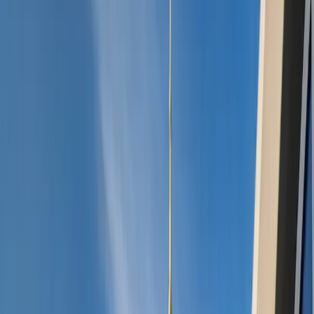
หมายเหตุสำหรับ DEK…
สารบัญ
TCAS68 รอบ 3 คณะครุศาสตร์อุตสาหกรรม
มหาวิทยาลัยเทคโนโลยีราชมงคลกรุงเทพ
เทคโนโลยีอุตสาหการ การผลิตอส.บ. (เทคโนโลยีวิศวกรรม
อุตสาหการสมัยใหม่)
เทคโนโลยีอุตสาหการ การผลิตอส.บ. (เทคโนโลยีวิศวกรรม
อุตสาหการสมัยใหม่)
เทคโนโลยีอุตสาหการ การผลิตอส.บ. (เทคโนโลยีวิศวกรรม
อุตสาหการสมัยใหม่)
วิศวกรรมยานยนต์อส.บ. (เทคโนโลยียานยนต์สมัยใหม่)
เครื่องกลค.อ.บ. (วิศวกรรมเครื่องกล)
หมายเหตุสำหรับ DEK69:
บทความนี้เป็นข้อมูลย้อนหลังของ
TCAS68 (ปีการศึกษา 2568)
สำหรับคณะศึกษาศาสตร์
มทร.กรุงเทพ — ใช้เปรียบเทียบเกณฑ์ จำนวนรับ และไทม์ไลน์
ก่อนสมัคร
TCAS69 (ปีการศึกษา 2569)
เมื่อทาง