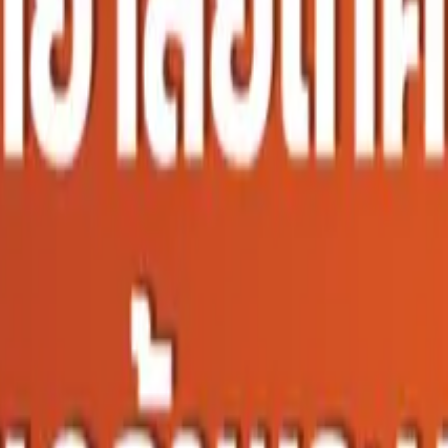
นการเรียนรู้ทางด้านคณิตศาสตร์-วิทยาศาสตร์และเทคโนโลยี โ
 หน่วยกิต/ต้องไม่เป็นผู้ที่มีความพิการทางสายตา (ตาบอดทั้
ครเพิ่มเติมได้ที่ www.admission.kmutnb.ac.th
ดเลือกผ่านระบบกลาง Admissions