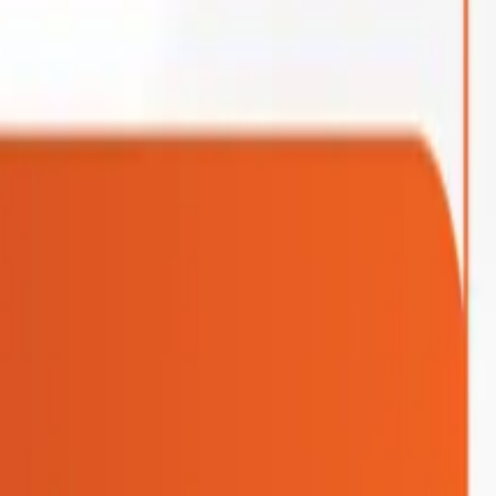
ดยต้องผ่านการเรียนรายวิชาในกลุ่มสาระการเรียนรู้ทางด้าน
ูด ทางสายตา และความพิการทางสมอง/อ่านระเบียบการรับสมัคร