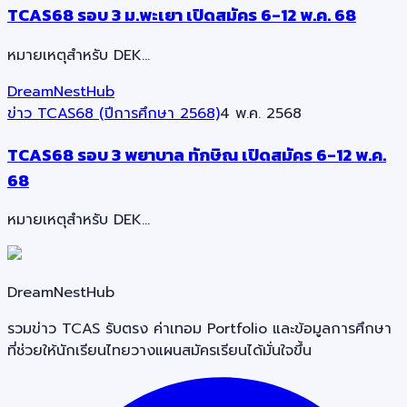
TCAS68 รอบ 3 ม.พะเยา เปิดสมัคร 6-12 พ.ค. 68
หมายเหตุสำหรับ DEK…
DreamNestHub
ข่าว TCAS68 (ปีการศึกษา 2568)
4 พ.ค. 2568
TCAS68 รอบ 3 พยาบาล ทักษิณ เปิดสมัคร 6-12 พ.ค.
68
หมายเหตุสำหรับ DEK…
DreamNestHub
รวมข่าว TCAS รับตรง ค่าเทอม Portfolio และข้อมูลการศึกษา
ที่ช่วยให้นักเรียนไทยวางแผนสมัครเรียนได้มั่นใจขึ้น