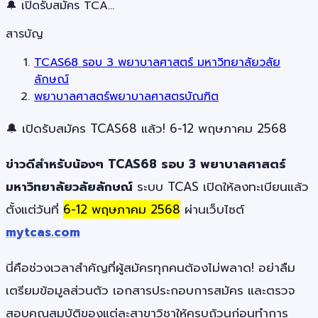
🔔 เปิดรับสมัคร TCA…
สารบัญ
TCAS68 รอบ 3 พยาบาลศาสตร์ มหาวิทยาลัยวลัย
ลักษณ์
พยาบาลศาสตร์พยาบาลศาสตรบัณฑิต
🔔 เปิดรับสมัคร TCAS68 แล้ว! 6-12 พฤษภาคม 2568
ข่าวดีสำหรับน้องๆ TCAS68 รอบ 3 พยาบาลศาสตร์
มหาวิทยาลัยวลัยลักษณ์
ระบบ TCAS เปิดให้ลงทะเบียนแล้ว
ตั้งแต่วันที่
6-12 พฤษภาคม 2568
ผ่านเว็บไซต์
mytcas.com
นี่คือช่วงเวลาสำคัญที่ผู้สมัครทุกคนต้องไม่พลาด! อย่าลืม
เตรียมข้อมูลส่วนตัว เอกสารประกอบการสมัคร และตรวจ
สอบคุณสมบัติของแต่ละสาขาวิชาให้ครบถ้วนก่อนทำการ