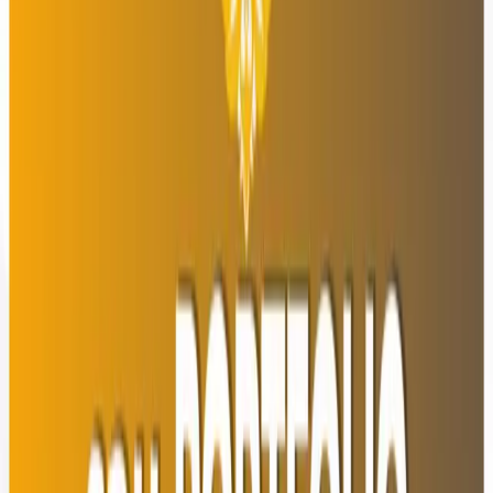
โครงการ รวม 181 ที่นั่ง รอบ 1 Portfolio ครบทุกวิชาเอก—สัตว
ศาสตร์ พืชสวน พืชไร่ ปฐพีศาสตร์ ฯลฯ พร้อมเกณฑ์การรับ
คุณสมบัติ รหัสโครงการ และค่าธรรมเนียมรายสาขา ตรวจก่อน
สมัคร
TCAS รอบ 4 (Direct Admission)
14 พ.ค. 2569
ม.ราชภัฏพิบูลสงคราม TCAS69 รอบ 4 รับตรงอิสระ
1,371 คน 14–28 พ.ค. 69
มหาวิทยาลัยราชภัฏพ…
TCAS รอบที่ 1 (Portfolio)
17 ต.ค. 2568
สัตวศาสตร์-เกษตร ม.ศิลปากร Portfolio TCAS69
คณะสัตวศาสตร์และเท…
TCAS รอบที่ 1 (Portfolio)
19 ก.ย. 2568
TCAS69 รอบที่ 1 Portfolio มหาวิทยาลัยแม่ฟ้าหลวง |