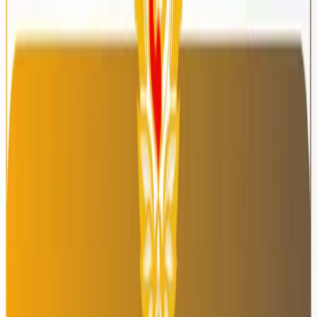
บทความที่เกี่ยวข้อง
DreamNestHub
ข่าว TCAS68 (ปีการศึกษา 2568)
2 พ.ย. 2567
แนะแนวเรียนต่อเทคโนโลยีการเกษตรและอุตสาหกรรม
อาหาร ม.วลัยลักษณ์ TCAS68
เจาะลึกการสมัคร Portfolio สำนักวิชาเทคโนโลยีการเกษตรฯ
ม.วลัยลักษณ์ ทุกสาขา พร้อมเทคนิคการเตรียมตัว อัพเดทล่าสุด
2568 🎯
TCAS70
15 ก.ค. 2569
คณะเกษตรศาสตร์ มช TCAS70: 43 โครงการ 181 ที่นั่ง
รอบ Portfolio
คณะเกษตรศาสตร์ มช TCAS70 (ปี 2570) เปิดรับ 43