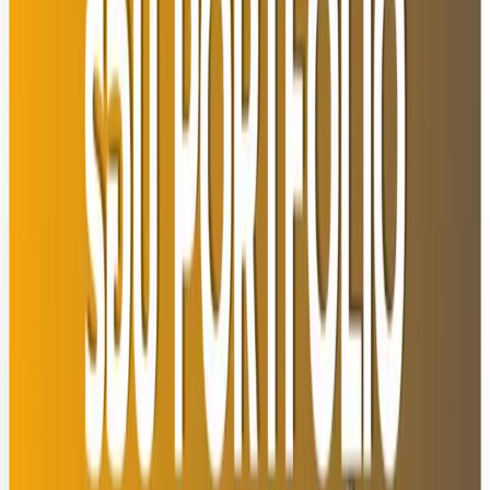
โครงการเด็กดีมีที่เรียน ปีการศึกษา 2569
🎓 TCAS69 รอบที่ 1 …
DreamNestHub
TCAS รอบที่ 1 (Portfolio)
3 ก.ย. 2568
แม่ฟ้าหลวง MFU รอบ Portfolio ครูแนะแนว 2569
ม.แม่ฟ้าหลวง (MFU)…
DreamNestHub
รวมข่าว TCAS รับตรง ค่าเทอม Portfolio และข้อมูลการศึกษา
ที่ช่วยให้นักเรียนไทยวางแผนสมัครเรียนได้มั่นใจขึ้น