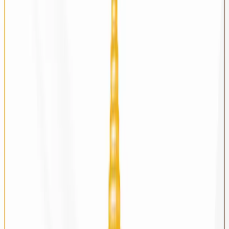
เตรียมข้อมูลส่วนตัว เอกสารประกอบการสมัคร และตรวจ
สอบคุณสมบัติของแต่ละสาขาวิชาให้ครบถ้วนก่อนทำการ
สมัคร
ทางคณะกรรมการ TCAS ได้กำหนดวันประกาศผลการคัด
เลือก โดยจะแบ่งเป็น 2 รอบ ดังนี้:
รอบที่ 1
ประกาศผลในวันที่ 20 พฤษภาคม 2568
รอบที่ 2
ประกาศผลในวันที่ 25 พฤษภาคม 2568
สำหรับผู้ที่ผ่านการคัดเลือก จะต้องเข้าระบบเพื่อยืนยันสิทธิ์ใน
วันที่ 20-21 พฤษภาคม 2568 และหากต้องการสละสิทธิ์
สามารถดำเนินการได้ในวันที่ 26 พฤษภาคม 2568