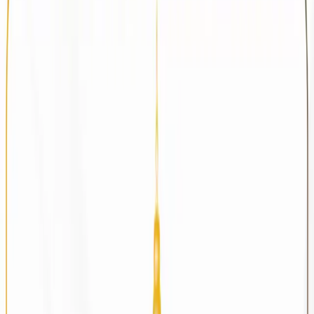
🔔 เปิดรับสมัคร TCA…
สารบัญ
TCAS68 รอบ 3 เทคโนโลยีการเกษตรและอุตสาหกรรม
อาหาร มหาวิทยาลัยวลัยลักษณ์
เทคโนโลยีการอาหารวิทยาศาสตรบัณฑิต สาขา
วิทยาศาสตร์อาหารและนวัตกรรม
เกษตรศาสตร์วิทยาศาสตรบัณฑิต สาขาเกษตรศาสตร์และ
นวัตกรรม
🔔 เปิดรับสมัคร TCAS68 แล้ว! 6-12 พฤษภาคม 2568
ข่าวดีสำหรับน้องๆ TCAS68 รอบ 3 เทคโนโลยีการเกษตร
และอุตสาหกรรมอาหาร มหาวิทยาลัยวลัยลักษณ์
ระบบ
TCAS เปิดให้ลงทะเบียนแล้วตั้งแต่วันที่
6-12 พฤษภาคม
2568
ผ่านเว็บไซต์
mytcas.com
นี่คือช่วงเวลาสำคัญที่ผู้สมัครทุกคนต้องไม่พลาด! อย่าลืม