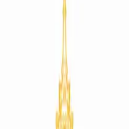
รสนเทศอัจฉริยะ
ิทัลทางการแพทย์
ียแอนิเมชัน และเกม
CAS68 (ปีการศึกษา 2568)
สำหรับคณะสารสนเทศศาสตร์ ม.วล
ยประกาศระเบียบการรอบใหม่ ตรวจสอบจาก mytcas.com ทุกครั้
วิทยาลัยวลัยลักษณ์
ระบบ TCAS เปิดให้ลงทะเบียนแล้วตั้งแต่ว
มเตรียมข้อมูลส่วนตัว เอกสารประกอบการสมัคร และตรวจสอบคุณ
ยจะแบ่งเป็น 2 รอบ ดังนี้: