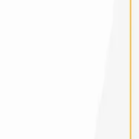
ารถดำเนินการได้ในวันที่ 26 พฤษภาคม 2568