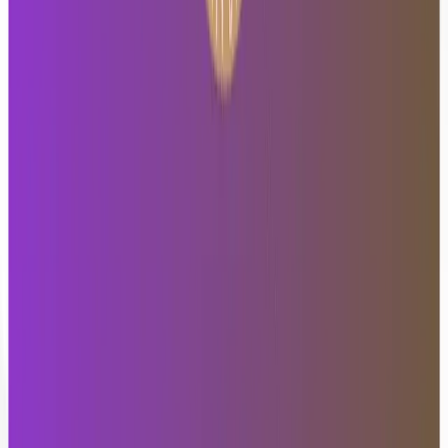
คณะ:
คณะระบบรางและการขนส่ง
คะแนนที่ใช้:
GPAX: 100 %
จำนวนการเปิดรับสมัคร:
10 คน
เงื่อนไขการรับสมัคร:
1. เป็นผู้ที่กำลังศึกษาชั้นมัธยม
ชั้นปีที่ 6 หรือสำเร็จการศึกษาชั้นมัธยมศึกษาชั้นปีที่ 6
หรือเทียบเท่า ทุกกลุ่มสาระการเรียนรู้ 2. เกรดเฉลี่ย 6
ภาค เกรดเฉลี่ย 2.00 ขึ้นไป 3. GPAX = 100%
บทความที่เกี่ยวข้อง
ข่าว TCAS68 (ปีการศึกษา 2568)
15 ก.ย. 2568
แพทย์ศิริราช ม.มหดิล โครงการความเป็นเลิศด้าน
วิชาการ (Academic Excellence)TCAS69