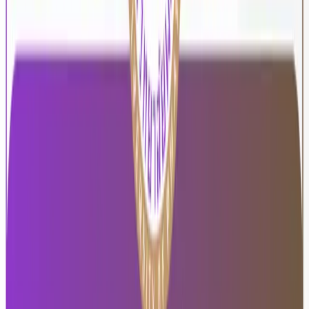
จำนวนการเปิดรับสมัคร:
10 คน
เงื่อนไขการรับสมัคร:
1. เป็นผู้ที่กำลังศึกษาชั้นมัธยม
ชั้นปีที่ 6 หรือสำเร็จการศึกษาชั้นมัธยมศึกษาชั้นปีที่ 6
หรือเทียบเท่า 2. กลุ่มสาระการเรียนรู้วิทยาศาสตร์และ
คณิตศาสตร์ มีจำนวนหน่วยกิตรวมกันไม่ต่ำกว่า 30
หน่วยกิต 3. เกรดเฉลี่ยรวม 6 ภาคการศึกษา ไม่ต่ำกว่า
2.00 ขึ้นไป 4. ต้องไม่เป็นผู้มีตาบอดสี 5. GPAX =
100%
การจัดการกจ.บ.การจัดการการปฏิบัติการรถไฟ
มหาวิทยาลัย:
มหาวิทยาลัยเทคโนโลยีราชมงคลอีสาน
วิทยาเขต:
นครราชสีมา