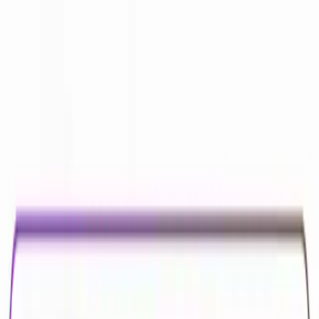
ข้ามไปยังเนื้อหาหลัก
DreamNestHub
TCAS & Education
News
บทความ
คำนวณคะแนน
มหาวิทยาลัย
หมวด TCAS
เทมเพลต
เกี่ยวกับเรา
ติดต่อ
ค้นหา
หน้าแรก
ข่าว TCAS68 (ปีการศึกษา 2568)
รับสมัคร
TCAS68 คณะระบบรางและขนส่ง ราชมงคลอีสาน
ข่าว TCAS68 (ปีการศึกษา 2568)
5 พฤษภาคม 2568
โดย
ทีม
งาน Dream Nest Hub
อัปเดตล่าสุด
20 พฤษภาคม 2569
รับสมัคร TCAS68 คณะระบบรางและขนส่ง
ราชมงคลอีสาน