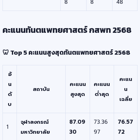
8
8
48
คะแนนทันตแพทยศาสตร์ กสพท 2568
🦷 Top 5 คะแนนสูงสุดทันตแพทยศาสตร์ 2568
อั
คะแน
น
คะแนน
คะแนน
สถาบัน
น
ดั
สูงสุด
ต่ำสุด
เฉลี่ย
บ
จุฬาลงกรณ์
87.09
73.36
76.57
1
มหาวิทยาลัย
30
97
72