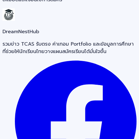
DreamNestHub
รวมข่าว TCAS รับตรง ค่าเทอม Portfolio และข้อมูลการศึกษา
ที่ช่วยให้นักเรียนไทยวางแผนสมัครเรียนได้มั่นใจขึ้น