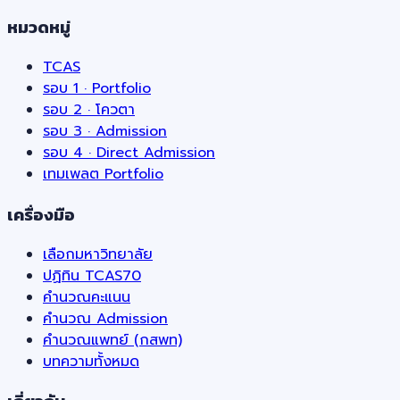
หมวดหมู่
TCAS
รอบ 1 · Portfolio
รอบ 2 · โควตา
รอบ 3 · Admission
รอบ 4 · Direct Admission
เทมเพลต Portfolio
เครื่องมือ
เลือกมหาวิทยาลัย
ปฏิทิน TCAS70
คำนวณคะแนน
คำนวณ Admission
คำนวณแพทย์ (กสพท)
บทความทั้งหมด