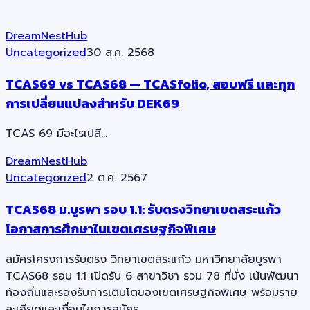
Admission)
TCAS รอบที่ 1 (Portfolio)
TCAS รอบที่ 2
(Quota)
TCAS70
แจก Portfolio
Admission
Blog
Direct
Admission
Open House
Portfolio
DreamNestHub
Uncategorized
30 ส.ค. 2568
TCAS69 vs TCAS68 — TCASfolio, สอบฟรี และทุก
การเปลี่ยนแปลงสำหรับ DEK69
TCAS 69 มีอะไรเปลี…
DreamNestHub
Uncategorized
2 ต.ค. 2567
TCAS68 ม.บูรพา รอบ 1.1: รับตรงวิทยาเขตสระแก้ว
โอกาสการศึกษาในเขตเศรษฐกิจพิเศษ
สมัครโครงการรับตรง วิทยาเขตสระแก้ว มหาวิทยาลัยบูรพา
TCAS68 รอบ 1.1 เปิดรับ 6 สาขาวิชา รวม 78 ที่นั่ง เน้นพัฒนา
ท้องถิ่นและรองรับการเติบโตของเขตเศรษฐกิจพิเศษ พร้อมราย
ละเอียดและเงื่อนไขการสมัคร