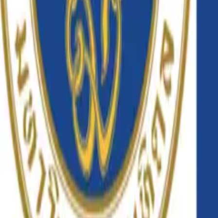
ตรจะสูงกว่ามาก