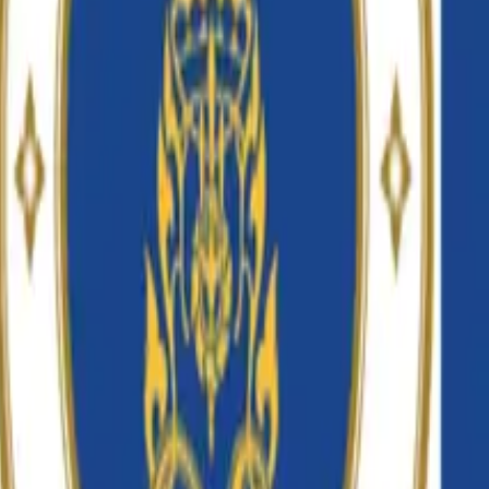
ลอดหลักสูตร มูลค่าสูงสุดประมาณ 1 ล้านบาท ถ้าได้ทุนนี้ ก็