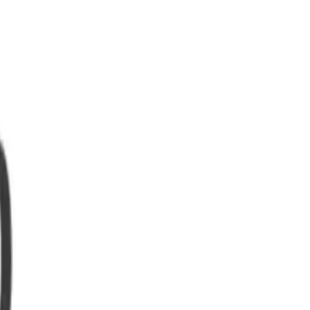
 ปีการศึกษา 2569 — DEK69 ต้องรู้ก่อนสมัคร
ำคัญที่ DEK69 ต้องตอบ — ค่าเทอม มมหิดล แต่ละคณะเท่าไหร่
ม บทความนี้สรุปค่าเทอมมหิดลปีการศึกษา 2569 ครบทุกคณะหลัก พ
000 บาท/เทอม
ท/เทอม