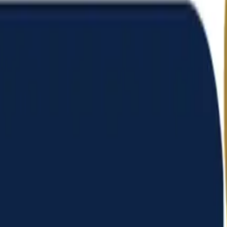
ี่มีคะแนนยอดเยี่ยม คุ้มครองทั้งค่าเทอม ค่าหอ และค่าใช้จ่ายต
ณ์เครื่องมือเฉพาะมาก
บาท/เทอม
รังสีเทคนิค
25,000 บาท/เทอม