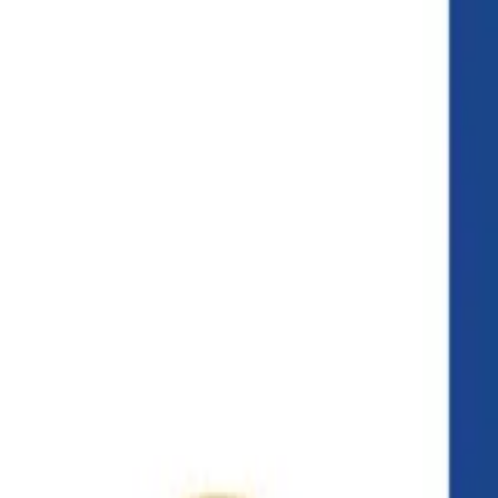
? เพราะแม้มหิดลจะเป็นมหา’ลัยรัฐ แต่ค่าเทอมของแต่ละคณะ
ร้อมค่าใช้จ่ายอื่นๆ ที่ต้องเตรียม