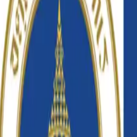
าสตร์ เคมี ชีววิทยา เทคโนโลยีชีวภาพ พฤกษศาสตร์ ฟิสิกส์