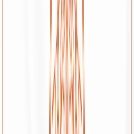
ประกาศผู้ผ่านClearing House
ค่าเทอมเหมาจ่าย
ต่อภาคชัดเจน (มีตารางด้านล่าง)
เงินยืนยันสิทธิ์/ค่าสมัคร
: ไม่คืนทุกกรณี
ที่นั่งรับสมัครตามสาขา
สมัครรอบนี้ เลือกได้
1 สาขา
เท่านั้น
จำ
นว
หลักสูตร/สาขา
นรั
บ