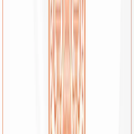
รอบ 1-1
กรอกข้อมูลใน
iFolio
+ สมัครในระบบรับสมัคร:
ถึง 31
ต.ค. 2568 (Oct 31, 2025)
ประกาศรายชื่อผู้มีสิทธิ์สัมภาษณ์:
7 พ.ย. 2568 (Nov
7, 2025)
สอบสัมภาษณ์:
15 พ.ย. 2568 (Nov 15, 2025)
ประกาศผู้ผ่านมีสิทธิ์
Clearing House:
15 พ.ย.
2568 (Nov 15, 2025)
ประกาศผู้มีสิทธิ์เข้าศึกษา/ชำระเงินยืนยันสิทธิ์:
24 พ.ย.
2568 (Nov 24, 2025)