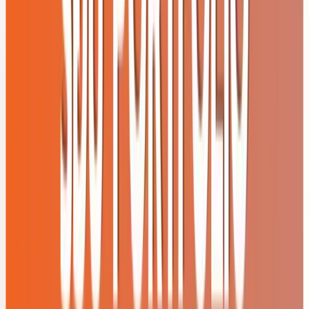
สัดส่วนคะแนน:
GPAX 10% | กิจกรรมสายเกษตร/ธุรกิจ/
เศรษฐศาสตร์ 10% | Portfolio 30% |
สัมภาษณ์ 50%
โฆษณา
3) วท.บ. นิเทศศาสตร์เกษตร (รับ 80)
คุณสมบัติการเรียน:
ม.6 ทุกแผน (
วิทย์+คณิตรวม ≥ 10 หน่วยกิต
)
หรือเทียบเท่า,
GPA ≥ 2.75
Portfolio (มี Essay):