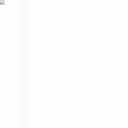
ข้ามไปยังเนื้อหาหลัก
DreamNestHub
TCAS & Education
News
บทความ
คำนวณคะแนน
มหาวิทยาลัย
หมวด TCAS
เทมเพลต
เกี่ยวกับเรา
ติดต่อ
ค้นหา
หน้าแรก
TCAS รอบที่ 1 (Portfolio)
KMITL เทคโนโลยี
การเกษตร Portfolio TCAS69 2569
TCAS รอบที่ 1 (Portfolio)
23 กันยายน 2568
โดย
ทีมงาน
Dream Nest Hub
อัปเดตล่าสุด
20 พฤษภาคม 2569
KMITL เทคโนโลยีการเกษตร Portfolio
TCAS69 2569