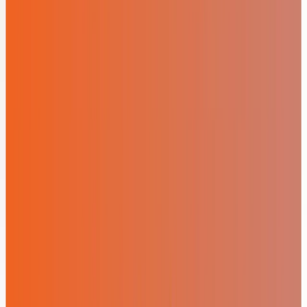
Data, ภาพตนเองใน 10 ปี, เลือกเป็นคนเก่งหรือคนดี
(เลือกอย่างเดียว), พรวิเศษ 1 ข้อ (อ่านใจ/แก้อดีต/รู้
อนาคต/เงินไม่จำกัด/วาร์ป)
4) วท.บ. การจัดการสมาร์ตฟาร์ม (รับ 50)
คุณสมบัติการเรียน:
ม.6 แผนวิทย์–คณิต/อื่น ๆ โดย
วิทย์+คณิต ≥
20 หน่วยกิต
หรือ ปวช. สายเกษตร/วิทย์–คณิต
ที่เกี่ยวข้อง
GPA ≥ 2.75
Portfolio (บังคับบทความ):
iFolio +
บทความ “Smart Farm ช่วยยกระดับ