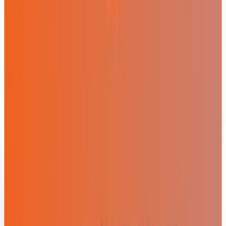
รายสาขา: คุณสมบัติทางการศึกษา +
Portfolio + สัดส่วนคะแนน
1) วท.บ. นวัตกรรมการผลิตสัตว์น้ำและการจัดการ
ทรัพยากรประมง (รับ 55)
คุณสมบัติการเรียน:
ม.6 แผน
วิทย์–คณิต
หรือ
ศิลป์–คำนวณ
โดย
วิทย์+คณิตรวม ≥ 10 หน่วยกิต
หรือเทียบเท่า
ระบบต่างประเทศ
GPAX ≥ 2.75
(ใช้คะแนนเฉลี่ยอย่างน้อย 4