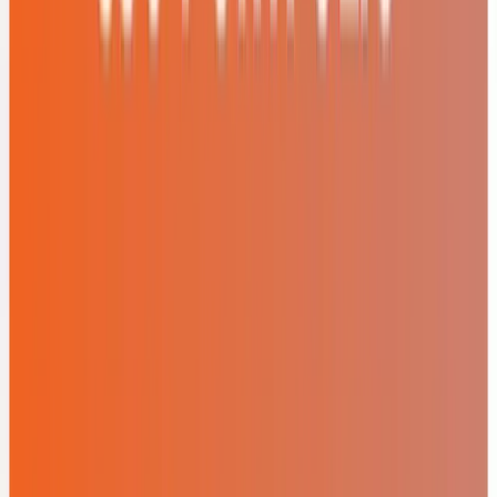
ทำ iFolio +
เล่ม Portfolio 1 เล่ม
(ข้อมูลส่วน
ตัว ประวัติการเรียน ผลงาน กิจกรรม รางวัล)
แนบ “Essay Question”
(เลือกตอบ 5 จาก 10
ข้อ) เป็นเอกสารแนบท้าย Portfolio
สัดส่วนคะแนน:
GPAX 10% | ความน่าสนใจของ Portfolio 10%
| ผลงาน/รางวัล/ประสบการณ์ที่เกี่ยวข้อง 20% |
มีส่วนร่วมกิจกรรมหลักสูตร (Open House/
ค่าย ฯลฯ) 10% | Essay 20% | สัมภาษณ์ 30%
หัวข้อ Essay (เลือก 5/10):
คุณสมบัติที่เหมาะกับ
สาขา, จุดแข็ง–จุดที่อยากพัฒนา, ตัวอย่างงานรุ่นพี่ที่
ชอบ, ช่องโซเชียลที่น่าสนใจและเทคนิค, ไอดอลในสาย
อาชีพ, วิธีแก้ปัญหางานกลุ่ม, ปรับตัวในยุค AI/Big