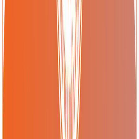
พิมพ์
ใบชำระเงิน
จากระบบเพื่อใช้ชำระ
เอกสารวันสัมภาษณ์ (Checklist พิมพ์
ไปติ๊กได้เลย)
ใบสมัครพิมพ์จากระบบ (ติดรูป 1 นิ้ว 1 ใบ)
สำเนา
ปพ.1/ใบรับรองผลการเรียน
(ตามสถานะกำลัง
เรียนหรือจบแล้ว)
สำเนา
บัตรประชาชน
(ลงนามรับรองสำเนาถูกต้อง)
สำเนา
ใบเปลี่ยนชื่อ–สกุล
(ถ้ามี)
Portfolio ฉบับพิมพ์ 1 เล่ม
(ดูข้อกำหนดรายสาขา)
สำหรับครู/ผู้ปกครอง:
ช่วยตรวจความ