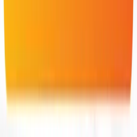
มหาวิทยาลัย:
สถาบันพระบรมราชชนก
วิทยาเขต:
วิทยาลัยพยาบาลพระจอมเกล้า จังหวัด
เพชรบุรี
คณะ:
คณะพยาบาลศาสตร์
คะแนนที่ใช้:
GPAX: 10 %
TGAT (การสื่อสาร ภาษาอังกฤษ การคิดอย่างมี
เหตุผล การทำงานร่วมกัน): 40 %
A-Level คณิตศาสตร์ประยุกต์ 1: 10 %
A-Level ฟิสิกส์: 6 %
A-Level เคมี: 7 %
A-Level ชีววิทยา: 7 %