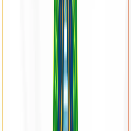
สรุปข้อมูลการรับสมัครรอบ Admission ปี 2568 สำหรับ
แต่ละสาขาใน คณะพยาบาลศาสตร์ พร้อมคะแนนที่ใช้และ
จำนวนรับ
พยาบาลศาสตร์สาขาพยาบาลศาสตร์ โครงการ
บุคคลทั่วไป
มหาวิทยาลัย:
สถาบันพระบรมราชชนก
วิทยาเขต:
วิทยาลัยพยาบาลบรมราชชนนี กรุงเทพ
คณะ:
คณะพยาบาลศาสตร์
คะแนนที่ใช้:
GPAX: 10 %