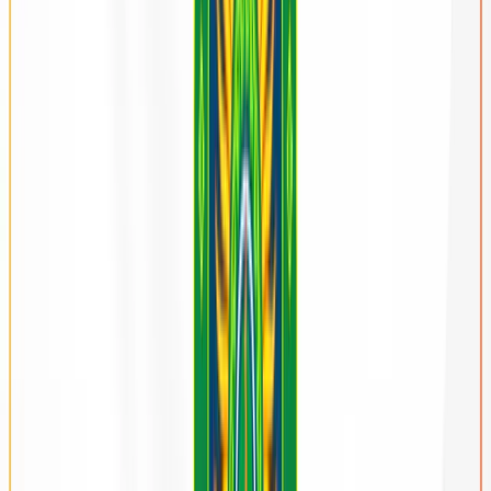
A-Level ภาษาไทย: 5 %
A-Level ภาษาอังกฤษ: 10 %
จำนวนการเปิดรับสมัคร:
16 คน
เงื่อนไขการรับสมัคร:
เป็นไปตามประกาศสถาบัน
พยาบาลศาสตร์สาขาพยาบาลศาสตร์ โครงการ
บุคคลทั่วไป
มหาวิทยาลัย:
สถาบันพระบรมราชชนก
วิทยาเขต:
วิทยาลัยพยาบาลบรมราชชนนี นครราชสีมา
คณะ:
คณะพยาบาลศาสตร์
คะแนนที่ใช้:
GPAX: 10 %