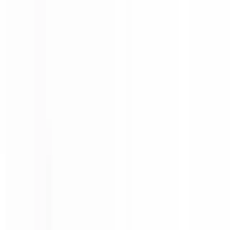
ข้ามไปยังเนื้อหาหลัก
DreamNestHub
TCAS & Education
News
บทความ
คำนวณคะแนน
มหาวิทยาลัย
หมวด TCAS
เทมเพลต
เกี่ยวกับเรา
ติดต่อ
ค้นหา
หน้าแรก
ข่าว TCAS68 (ปีการศึกษา 2568)
TCAS68 รอบ 3
พยาบาลศาสตร์ พระบรมราชชนกสมัครวันนี้
ข่าว TCAS68 (ปีการศึกษา 2568)
5 พฤษภาคม 2568
โดย
ทีม
งาน Dream Nest Hub
อัปเดตล่าสุด
20 พฤษภาคม 2569
TCAS68 รอบ 3 พยาบาลศาสตร์ พระบรม
ราชชนกสมัครวันนี้