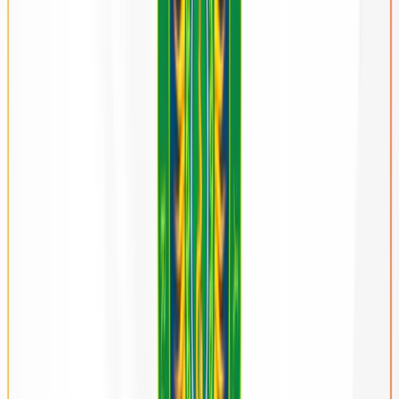
TGAT (การสื่อสาร ภาษาอังกฤษ การคิดอย่างมี
เหตุผล การทำงานร่วมกัน): 40 %
A-Level คณิตศาสตร์ประยุกต์ 1: 10 %
A-Level ฟิสิกส์: 6 %
A-Level เคมี: 7 %
A-Level ชีววิทยา: 7 %
A-Level สังคมศึกษา: 5 %
A-Level ภาษาไทย: 5 %
A-Level ภาษาอังกฤษ: 10 %
จำนวนการเปิดรับสมัคร:
26 คน
เงื่อนไขการรับสมัคร:
เป็นไปตามประกาศสถาบัน
โฆษณา