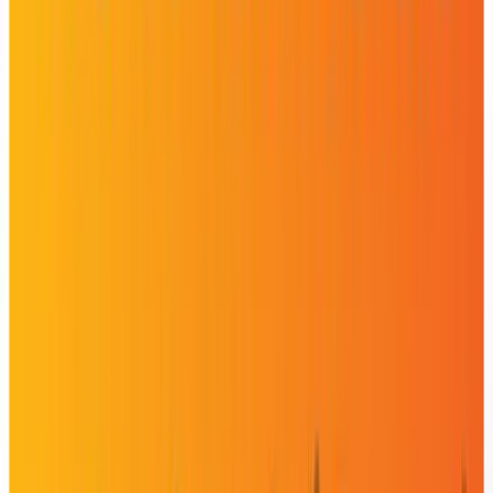
A-Level คณิตศาสตร์ประยุกต์ 1: 10 %
A-Level ฟิสิกส์: 6 %
A-Level เคมี: 7 %
A-Level ชีววิทยา: 7 %
A-Level สังคมศึกษา: 5 %
A-Level ภาษาไทย: 5 %
A-Level ภาษาอังกฤษ: 10 %
จำนวนการเปิดรับสมัคร:
12 คน
เงื่อนไขการรับสมัคร:
เป็นไปตามประกาศสถาบัน
พยาบาลศาสตร์สาขาพยาบาลศาสตร์ โครงการ
บุคคลทั่วไป