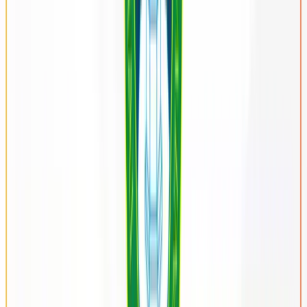
GPAX: 10 %
TGAT (การสื่อสาร ภาษาอังกฤษ การคิดอย่างมี
เหตุผล การทำงานร่วมกัน): 40 %
A-Level คณิตศาสตร์ประยุกต์ 1: 10 %
A-Level ฟิสิกส์: 6 %
A-Level เคมี: 7 %
A-Level ชีววิทยา: 7 %
A-Level สังคมศึกษา: 5 %
A-Level ภาษาไทย: 5 %
A-Level ภาษาอังกฤษ: 10 %
จำนวนการเปิดรับสมัคร:
35 คน
เงื่อนไขการรับสมัคร:
เป็นไปตามประกาศสถาบัน