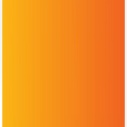
จำนวนการเปิดรับสมัคร:
16 คน
เงื่อนไขการรับสมัคร:
เป็นไปตามประกาศสถาบัน
โฆษณา
พยาบาลศาสตร์สาขาพยาบาลศาสตร์ โครงการ
บุคคลทั่วไป
มหาวิทยาลัย:
สถาบันพระบรมราชชนก
วิทยาเขต:
วิทยาลัยพยาบาลบรมราชชนนี ตรัง
คณะ:
คณะพยาบาลศาสตร์
คะแนนที่ใช้:
GPAX: 10 %