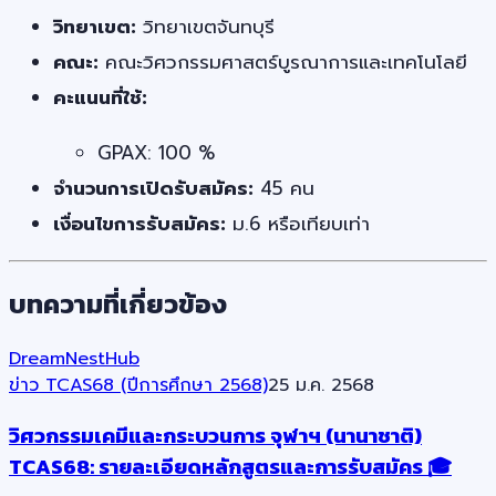
วิทยาเขต:
วิทยาเขตจันทบุรี
คณะ:
คณะวิศวกรรมศาสตร์บูรณาการและเทคโนโลยี
คะแนนที่ใช้:
GPAX: 100 %
จำนวนการเปิดรับสมัคร:
45 คน
เงื่อนไขการรับสมัคร:
ม.6 หรือเทียบเท่า
บทความที่เกี่ยวข้อง
DreamNestHub
ข่าว TCAS68 (ปีการศึกษา 2568)
25 ม.ค. 2568
วิศวกรรมเคมีและกระบวนการ จุฬาฯ (นานาชาติ)
TCAS68: รายละเอียดหลักสูตรและการรับสมัคร 🎓