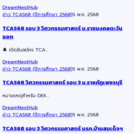
DreamNestHub
ข่าว TCAS68 (ปีการศึกษา 2568)
5 พ.ค. 2568
TCAS68 รอบ 3 วิศวกรรมศาสตร์ ม.ราชมงคลตะวัน
ออก
🔔 เปิดรับสมัคร TCA…
DreamNestHub
ข่าว TCAS68 (ปีการศึกษา 2568)
5 พ.ค. 2568
TCAS68 วิศวกรรมศาสตร์ รอบ 3 ม.ราชภัฏเพชรบุรี
หมายเหตุสำหรับ DEK…
DreamNestHub
ข่าว TCAS68 (ปีการศึกษา 2568)
5 พ.ค. 2568
TCAS68 รอบ 3 วิศวกรรมศาสตร์ มรภ.บ้านสมเด็จฯ