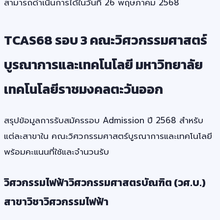
สามารถดำเนินการได้ในวันที่ 26 พฤษภาคม 2568
TCAS68 รอบ 3 คณะวิศวกรรมศาสตร์
บูรณาการและเทคโนโลยี มหาวิทยาลัย
เทคโนโลยีราชมงคลตะวันออก
สรุปข้อมูลการรับสมัครรอบ Admission ปี 2568 สำหรับ
แต่ละสาขาใน คณะวิศวกรรมศาสตร์บูรณาการและเทคโนโลยี
พร้อมคะแนนที่ใช้และจำนวนรับ
วิศวกรรมไฟฟ้าวิศวกรรมศาสตรบัณฑิต (วศ.บ.)
สาขาวิชาวิศวกรรมไฟฟ้า