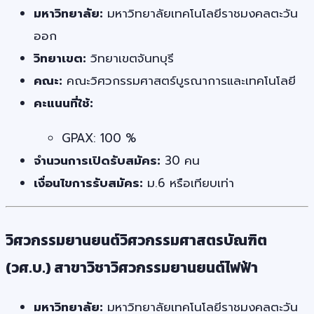
มหาวิทยาลัย:
มหาวิทยาลัยเทคโนโลยีราชมงคลตะวัน
ออก
วิทยาเขต:
วิทยาเขตจันทบุรี
คณะ:
คณะวิศวกรรมศาสตร์บูรณาการและเทคโนโลยี
คะแนนที่ใช้:
GPAX: 100 %
จำนวนการเปิดรับสมัคร:
30 คน
เงื่อนไขการรับสมัคร:
ม.6 หรือเทียบเท่า
วิศวกรรมยานยนต์วิศวกรรมศาสตรบัณฑิต
(วศ.บ.) สาขาวิชาวิศวกรรมยานยนต์ไฟฟ้า
มหาวิทยาลัย:
มหาวิทยาลัยเทคโนโลยีราชมงคลตะวัน