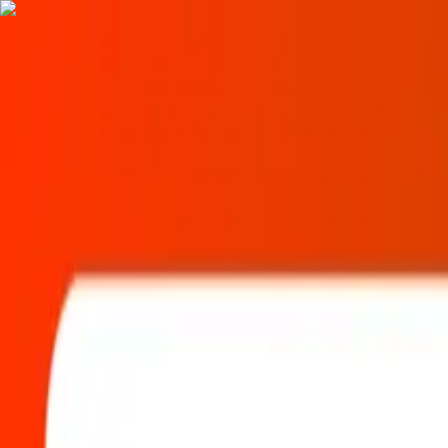
ข้ามไปยังเนื้อหาหลัก
DreamNestHub
TCAS & Education New
บทความ
คำนวณคะแนน
มหาวิทยาลัย
หมวด TCAS
เทมเพลต
เกี่ยวกับเรา
ติดต่อ
ค้นหา
หน้าแรก
ข่าว TCAS68 (ปีการศึกษา 2568)
สมัคร TCAS68 ร
ข่าว TCAS68 (ปีการศึกษา 2568)
3 พฤษภาคม 2568
โดย
ทีมง
สมัคร TCAS68 รอบ 3 ที่คณะเทคโนฯจอมเกล
หมายเหตุสำหรับ DEK…
สารบัญ
TCAS68 รอบ 3 คณะเทคโนโลยีและการจัดการอุตสาหกรรม 