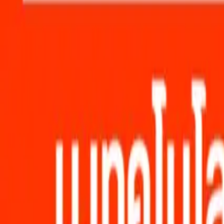
มหาวิทยาลัย:
มหาวิทยาลัยเทคโนโลยีพระจอมเกล้าพระน
วิทยาเขต:
ปราจีนบุรี
คณะ:
คณะเทคโนโลยีและการจัดการอุตสาหกรรม
คะแนนที่ใช้:
TGAT1: 30 %
TGAT2: 40 %
TGAT3: 30 %
จำนวนการเปิดรับสมัคร:
40 คน
เงื่อนไขการรับสมัคร:
มัธยมศึกษาตอนปลาย (ม.6) ทุกกลุ่
ทางสายตา (ตาบอดสนิท) ความพิการทางการได้ยิน (หูหนว
โฆษณา