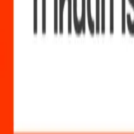
วิทยาเขต:
ปราจีนบุรี
คณะ:
คณะเทคโนโลยีและการจัดการอุตสาหกรรม
คะแนนที่ใช้:
TGAT1: 30 %
TGAT2: 40 %
TGAT3: 30 %
จำนวนการเปิดรับสมัคร:
40 คน
เงื่อนไขการรับสมัคร:
มัธยมศึกษาตอนปลาย (ม.6) เน้นแ
การเรียนรายวิชาในกลุ่มสาระการเรียนรู้ทางด้านคณิตศาส
ทางสายตา (ตาบอดสนิท) และความพิการทางร่างกาย (ขาข
เทคโนโลยีโยธา ก่อสร้างวท.บ.คอมพิวเตอร์ช่วย