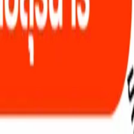
ารคัดเลือกผ่านระบบกลาง Admissions
ครเหนือ
หตุผล การทำงานร่วมกัน): 40 %
มสาระการเรียนรู้ หรือประกาศนียบัตรวิชาชีพ (ปวช.) ในสาขาวิช
บอดสนิท) และความพิการทางร่างกาย (ขาขาดและแขนขาด)/อ่านระ