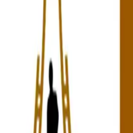
่มีความพิการ ทางการได้ยิน (หูหนวก) ความพิการทางสายตา
w.admission.kmutnb.ac.th
ssions