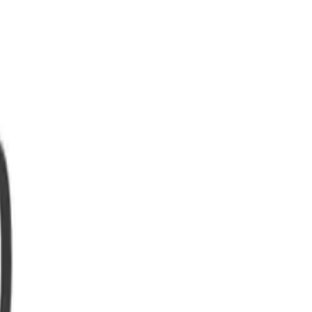
มเตรียมข้อมูลส่วนตัว เอกสารประกอบการสมัคร และตรวจสอบคุณ
ยจะแบ่งเป็น 2 รอบ ดังนี้:
ธิ์ในวันที่ 20-21 พฤษภาคม 2568 และหากต้องการสละสิทธิ์ สาม
ดการอุตสาหกรรม มหาวิทยาลัยเทคโนโลย
ละสาขาใน คณะเทคโนโลยีและการจัดการอุตสาหกรรม พร้อมคะแนน
ะกระบวนการผลิต การคัดเลือกผ่านระบบกลาง Admiss
ครเหนือ