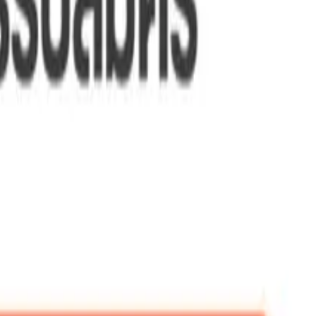
ผนการเรียนรู้ทางด้านคณิตศาสตร์-วิทยาศาสตร์และเทคโนโลย
ตร์-วิทยาศาสตร์และเทคโนโลยี ไม่น้อยกว่า 30 หน่วยกิต/ต้องไม
าด แขนขาด ขาลีบ แขนลีบ)/อ่านระเบียบการรับสมัครเพิ่มเติ
ออกแบบและบริหารงานก่อสร้าง การคัดเลือกผ่านระ