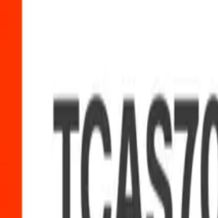
นี่คือช่วงเวลาสำคัญที่ผู้สมัครทุกคนต้องไม่พลาด! อย่าลื
ทางคณะกรรมการ TCAS ได้กำหนดวันประกาศผลการคัดเลือก โด
รอบที่ 1
ประกาศผลในวันที่ 20 พฤษภาคม 2568
รอบที่ 2
ประกาศผลในวันที่ 25 พฤษภาคม 2568
สำหรับผู้ที่ผ่านการคัดเลือก จะต้องเข้าระบบเพื่อยืนยันสิท
TCAS68 รอบ 3 คณะเทคโนโลยีและการจั
สรุปข้อมูลการรับสมัครรอบ Admission ปี 2568 สำหรับแต่
เทคโนโลยีเครื่องกลอส.บ.เทคโนโลยีเครื่องกลแล
มหาวิทยาลัย:
มหาวิทยาลัยเทคโนโลยีพระจอมเกล้าพระน