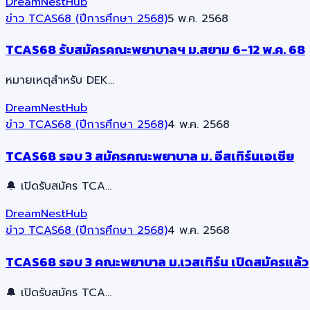
DreamNestHub
ข่าว TCAS68 (ปีการศึกษา 2568)
5 พ.ค. 2568
TCAS68 รับสมัครคณะพยาบาลฯ ม.สยาม 6-12 พ.ค. 68
หมายเหตุสำหรับ DEK…
DreamNestHub
ข่าว TCAS68 (ปีการศึกษา 2568)
4 พ.ค. 2568
TCAS68 รอบ 3 สมัครคณะพยาบาล ม. อีสเทิร์นเอเชีย
🔔 เปิดรับสมัคร TCA…
DreamNestHub
ข่าว TCAS68 (ปีการศึกษา 2568)
4 พ.ค. 2568
TCAS68 รอบ 3 คณะพยาบาล ม.เวสเทิร์น เปิดสมัครแล้ว
🔔 เปิดรับสมัคร TCA…