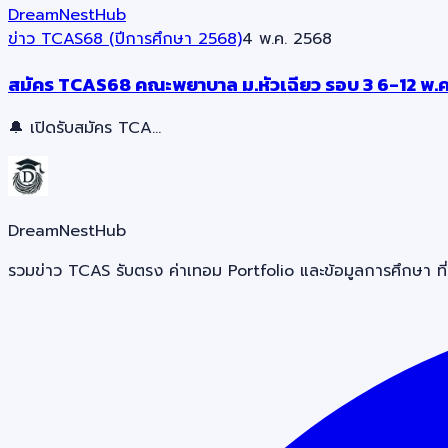
DreamNestHub
ข่าว TCAS68 (ปีการศึกษา 2568)
4 พ.ค. 2568
สมัคร TCAS68 คณะพยาบาล ม.หัวเฉียว รอบ 3 6-12 พ.ค
🔔 เปิดรับสมัคร TCA…
DreamNestHub
รวมข่าว TCAS รับตรง ค่าเทอม Portfolio และข้อมูลการศึกษา ที่ช่