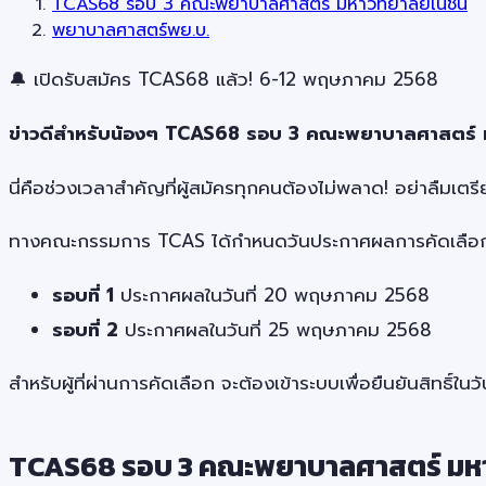
TCAS68 รอบ 3 คณะพยาบาลศาสตร์ มหาวิทยาลัยเนชั่น
พยาบาลศาสตร์พย.บ.
🔔 เปิดรับสมัคร TCAS68 แล้ว! 6-12 พฤษภาคม 2568
ข่าวดีสำหรับน้องๆ TCAS68 รอบ 3 คณะพยาบาลศาสตร์ มห
นี่คือช่วงเวลาสำคัญที่ผู้สมัครทุกคนต้องไม่พลาด! อย่าลื
ทางคณะกรรมการ TCAS ได้กำหนดวันประกาศผลการคัดเลือก โด
รอบที่ 1
ประกาศผลในวันที่ 20 พฤษภาคม 2568
รอบที่ 2
ประกาศผลในวันที่ 25 พฤษภาคม 2568
สำหรับผู้ที่ผ่านการคัดเลือก จะต้องเข้าระบบเพื่อยืนยันสิท
TCAS68 รอบ 3 คณะพยาบาลศาสตร์ มหาว