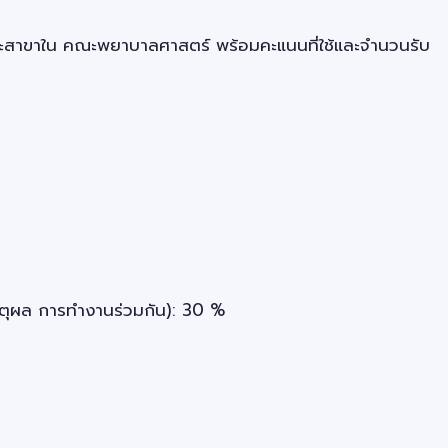
ละสาขาใน คณะพยาบาลศาสตร์ พร้อมคะแนนที่ใช้และจำนวนรับ
ตุผล การทำงานร่วมกัน): 30 %