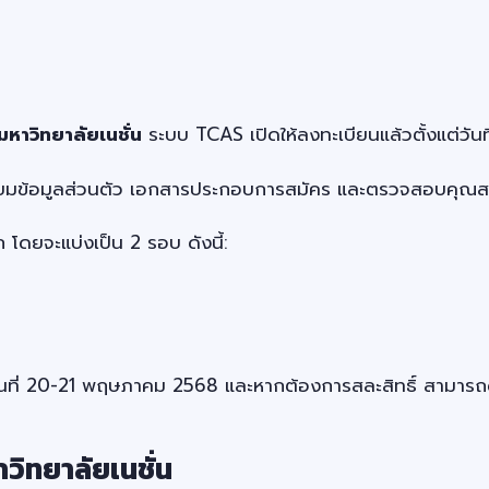
าวิทยาลัยเนชั่น
ระบบ TCAS เปิดให้ลงทะเบียนแล้วตั้งแต่วันท
มเตรียมข้อมูลส่วนตัว เอกสารประกอบการสมัคร และตรวจสอบคุณ
ยจะแบ่งเป็น 2 รอบ ดังนี้:
ธิ์ในวันที่ 20-21 พฤษภาคม 2568 และหากต้องการสละสิทธิ์ สาม
ิทยาลัยเนชั่น