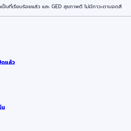
ษาเป็นที่เรียบร้อยแล้ว และ GED สุขภาพดี ไม่มีภาวะตาบอดสี
ิดแล้ว
์น