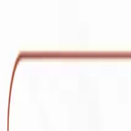
ข้ามไปยังเนื้อหาหลัก
DreamNestHub
TCAS & Education New
บทความ
คำนวณคะแนน
มหาวิทยาลัย
หมวด TCAS
เทมเพลต
เกี่ยวกับเรา
ติดต่อ
ค้นหา
หน้าแรก
ข่าว TCAS68 (ปีการศึกษา 2568)
TCAS68 รอบ 3 นิ
ข่าว TCAS68 (ปีการศึกษา 2568)
5 พฤษภาคม 2568
โดย
ทีมง
TCAS68 รอบ 3 นิติศาสตร์ มรภ.อุบลราชธานี
หมายเหตุสำหรับ DEK…
สารบัญ
TCAS68 รอบ 3 คณะนิติศาสตร์ มหาวิทยาลัยราชภัฏอุบลรา