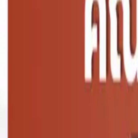
รวมข่าว TCAS รับตรง ค่าเทอม Portfolio และข้อมูลการศึกษา ที่ช่