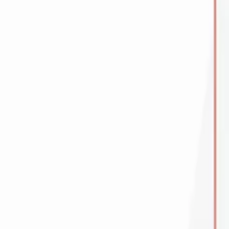
ุบลราชธานี — ใช้เปรียบเทียบเกณฑ์ จำนวนรับ และไทม์ไลน์
ง
งแต่วันที่
6-12 พฤษภาคม 2568
ผ่านเว็บไซต์
สมบัติของแต่ละสาขาวิชาให้ครบถ้วนก่อนทำการสมัคร
ารถดำเนินการได้ในวันที่ 26 พฤษภาคม 2568