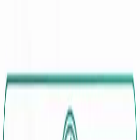
ข้ามไปยังเนื้อหาหลัก
DreamNestHub
TCAS & Education News
บทความ
คำนวณคะแนน
มหาวิทยาลัย
หมวด TCAS
เทมเพลต
เกี่ยวกับเรา
ติดต่อ
ค้นหา
หน้าแรก
ข่าว TCAS68 (ปีการศึกษา 2568)
TCAS68 รอบ 3
สัตวศาสตร์ ม.แม่โจ้ เปิดรับ 6-12 พ.ค. 68
ข่าว TCAS68 (ปีการศึกษา 2568)
3 พฤษภาคม 2568
โดย
ทีม
งาน Dream Nest Hub
อัปเดตล่าสุด
20 พฤษภาคม 2569
TCAS68 รอบ 3 สัตวศาสตร์ ม.แม่โจ้ เปิดรับ
6-12 พ.ค. 68