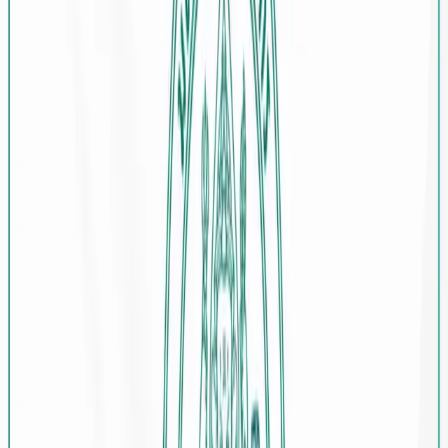
นี่คือช่วงเวลาสำคัญที่ผู้สมัครทุกคนต้องไม่พลาด! อย่าลืม
เตรียมข้อมูลส่วนตัว เอกสารประกอบการสมัคร และตรวจ
สอบคุณสมบัติของแต่ละสาขาวิชาให้ครบถ้วนก่อนทำการ
สมัคร
ทางคณะกรรมการ TCAS ได้กำหนดวันประกาศผลการคัด
เลือก โดยจะแบ่งเป็น 2 รอบ ดังนี้:
รอบที่ 1
ประกาศผลในวันที่ 20 พฤษภาคม 2568
รอบที่ 2
ประกาศผลในวันที่ 25 พฤษภาคม 2568
สำหรับผู้ที่ผ่านการคัดเลือก จะต้องเข้าระบบเพื่อยืนยันสิทธิ์ใน
วันที่ 20-21 พฤษภาคม 2568 และหากต้องการสละสิทธิ์
สามารถดำเนินการได้ในวันที่ 26 พฤษภาคม 2568