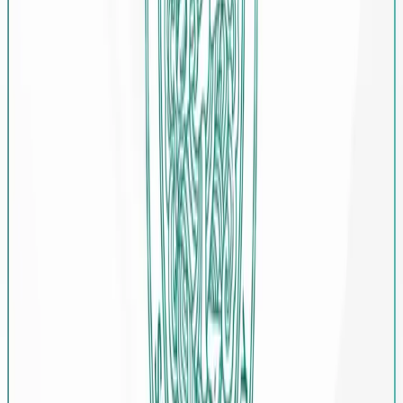
หลักสูตร:
สัตวศาสตร์
คะแนนที่ใช้:
GPAX: 50 %
TGAT (การสื่อสาร ภาษาอังกฤษ การคิดอย่างมี
เหตุผล การทำงานร่วมกัน): 30 %
TPAT3 (ความถนัดวิศวกรรม): 20 %
จำนวนการเปิดรับสมัคร:
13 คน
บทความที่เกี่ยวข้อง
DreamNestHub
ข่าว TCAS68 (ปีการศึกษา 2568)
3 พ.ค. 2568
TCAS68 รอบ 3 เปิดรับสมัครแล้ว! 6-12 พ.ค. 2568