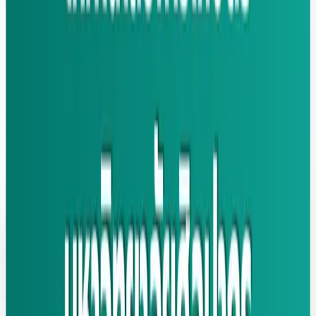
หมวดหมู่
TCAS
รอบ 1 · Portfolio
รอบ 2 · โควตา
รอบ 3 · Admission
รอบ 4 · Direct Admission