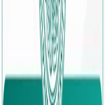
หมายเหตุสำหรับ DEK…
TCAS รอบที่ 1 (Portfolio)
17 ต.ค. 2568
สัตวศาสตร์-เกษตร ม.ศิลปากร Portfolio TCAS69
คณะสัตวศาสตร์และเท…
DreamNestHub
ข่าว TCAS68 (ปีการศึกษา 2568)
3 พ.ค. 2568
TCAS68 Admission คณะสัตวศาสตร์ ม.ศิลปากร ปี
68
TCAS68 รอบ 3 คณะสั…
DreamNestHub
TCAS รอบที่ 1 (Portfolio)
7 พ.ย. 2567
รับตรง Portfolio คณะเกษตรศาสตร์ สาขา สัตว