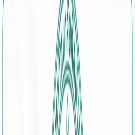
🔔 เปิดรับสมัคร TCA…
สารบัญ
🔔 เปิดรับสมัคร TCAS68 แล้ว! 6-12 พฤษภาคม 2568
TCAS68 รอบ 3 คณะสัตวศาสตร์และเทคโนโลยี
มหาวิทยาลัยแม่โจ้
สัตวศาสตร์ Admission
🔔 เปิดรับสมัคร TCAS68 แล้ว! 6-12
พฤษภาคม 2568
ข่าวดีสำหรับน้องๆ TCAS68 รอบ 3 คณะสัตวศาสตร์และ
เทคโนโลยี มหาวิทยาลัยแม่โจ้
ระบบ TCAS เปิดให้ลงทะเบียน
แล้วตั้งแต่วันที่
6-12 พฤษภาคม 2568
ผ่านเว็บไซต์
mytcas.com