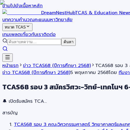
ข้ามไปยังเนื้อหาหลัก
DreamNestHub
TCAS & Education New
บทความ
คำนวณคะแนน
มหาวิทยาลัย
หมวด TCAS
เทมเพลต
เกี่ยวกับเรา
ติดต่อ
ค้นหา
หน้าแรก
ข่าว TCAS68 (ปีการศึกษา 2568)
TCAS68 รอบ 3 สม
ข่าว TCAS68 (ปีการศึกษา 2568)
5 พฤษภาคม 2568
โดย
ทีมง
TCAS68 รอบ 3 สมัครวิศวะ-วิทย์-เทคโนฯ 6
🔔 เปิดรับสมัคร TCA…
สารบัญ
TCAS68 รอบ 3 คณะวิศวกรรมศาสตร์ วิทยาศาสตร์และเทคโน