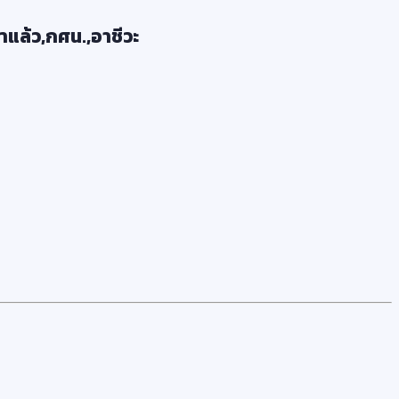
าแล้ว,กศน.,อาชีวะ