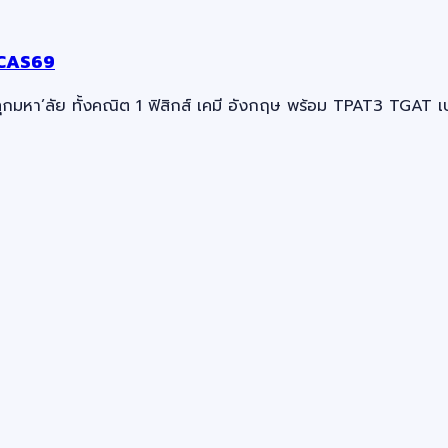
TCAS69
ุกมหา’ลัย ทั้งคณิต 1 ฟิสิกส์ เคมี อังกฤษ พร้อม TPAT3 TGAT เ