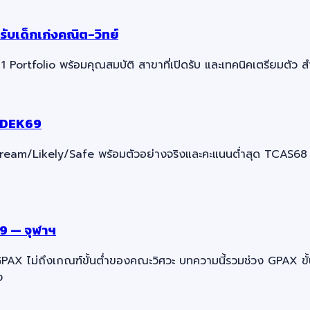
ับเด็กเก่งคณิต-วิทย์
Portfolio พร้อมคุณสมบัติ สาขาที่เปิดรับ และเทคนิคเตรียมตัว ส
บ DEK69
Dream/Likely/Safe พร้อมตัวอย่างจริงและคะแนนต่ำสุด TCAS68
9 — จุฬาฯ
AX ไม่ถึงเกณฑ์ขั้นต่ำของคณะวิศวะ บทความนี้รวมช่วง GPAX ขั
ง