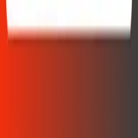
รอบ 1 · Portfolio
รอบ 2 · โควตา
รอบ 3 · Admission
รอบ 4 · Direct Admission
เทมเพลต Portfolio
เครื่องมือ
เลือกมหาวิทยาลัย
ปฏิทิน TCAS70
คำนวณคะแนน
คำนวณ Admission
คำนวณแพทย์ (กสพท)
บทความทั้งหมด
เกี่ยวกับ
เกี่ยวกับเรา
นโยบายกองบรรณาธิการ