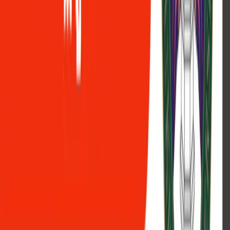
บทความที่เกี่ยวข้อง
DreamNestHub
ข่าว TCAS68 (ปีการศึกษา 2568)
5 พ.ค. 2568
TCAS68 รอบ 3 สมัครคณะบริหารธุรกิจฯ 6-12 พ.ค. 68
หมายเหตุสำหรับ DEK…
DreamNestHub
ข่าว TCAS68 (ปีการศึกษา 2568)
11 ม.ค. 2568
กำหนดการรับสมัคร TCAS68 มหาวิทยาลัยนเรศวร ปี
การศึกษา 2568
📢 มหาวิทยาลัยนเรศวรเปิดรับ TCAS68 แล้ว! พร้อมโอกาส
พิเศษสำหรับสายกีฬาและศิลปวัฒนธรรม ครอบคลุม 15+ คณะ ค่า
สมัครเพียง 300 บาท แก้ไขสาขาได้หลังประกาศผล เรียนได้ทั้ง