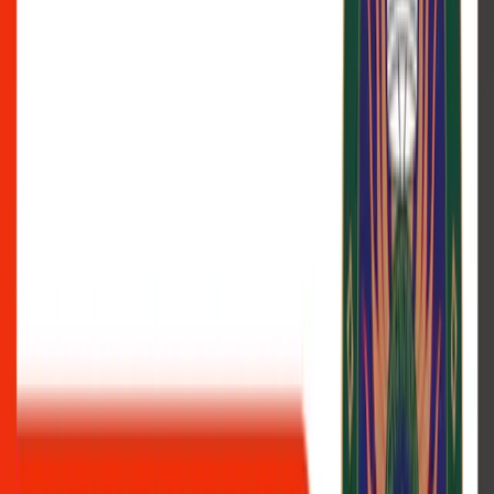
บริหารธุรกิจบริหารธุรกิจบัณฑิต (บธ.บ.) (อยู่
ระหว่างอนุมัติปรับปรุงหลักสูตร)
มหาวิทยาลัย:
มหาวิทยาลัยเทคโนโลยีราชมงคลตะวัน
ออก
วิทยาเขต:
วิทยาเขตจักรพงษภูวนารถ
คณะ:
บริหารธุรกิจและเทคโนโลยีสารสนเทศ
คะแนนที่ใช้:
GPAX: 100 %
จำนวนการเปิดรับสมัคร:
20 คน
เงื่อนไขการรับสมัคร:
รับผู้สำเร็จการศึกษาระดับ
มัธยมศึกษาตอนปลาย