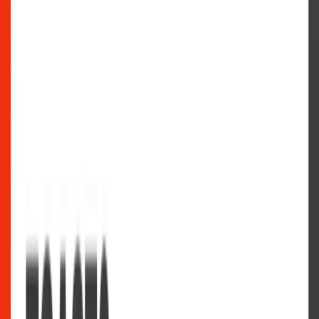
นวัตกรรมและธุรกิจดิจิทัล
มหาวิทยาลัย:
มหาวิทยาลัยเทคโนโลยีราชมงคลตะวัน
ออก
วิทยาเขต:
วิทยาเขตจักรพงษภูวนารถ
คณะ:
บริหารธุรกิจและเทคโนโลยีสารสนเทศ
คะแนนที่ใช้:
GPAX: 100 %
จำนวนการเปิดรับสมัคร:
20 คน
เงื่อนไขการรับสมัคร:
รับผู้สำเร็จการศึกษาระดับ
มัธยมศึกษาตอนปลาย
เทคโนโลยีสารสนเทศเทคโนโลยีบัณฑิต (ทล.บ.)