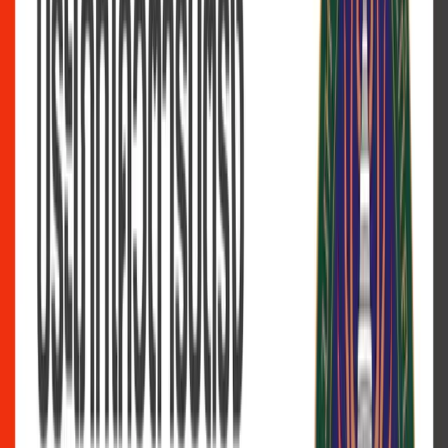
ปรับปรุงหลักสูตร)
มหาวิทยาลัย:
มหาวิทยาลัยเทคโนโลยีราชมงคลตะวัน
ออก
วิทยาเขต:
วิทยาเขตจักรพงษภูวนารถ
คณะ:
บริหารธุรกิจและเทคโนโลยีสารสนเทศ
คะแนนที่ใช้:
GPAX: 100 %
จำนวนการเปิดรับสมัคร:
10 คน
เงื่อนไขการรับสมัคร:
รับผู้สำเร็จการศึกษาระดับ
มัธยมศึกษาตอนปลาย
โฆษณา