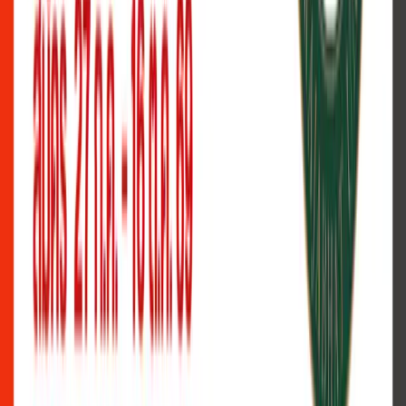
รวม 50 หลักสูตรรับเยอะที่สุด Admission รอบ 3 TCAS69
ตั้งแต่ 300-1,000 ที่นั่ง พร้อมวิเคราะห์มหาวิทยาลัยที่เปิดรับ
มากที่สุด
Portfolio
28 ก.ค. 2569
TCAS70 ม.ราชภัฏภูเก็ต โควตารับตรง 2570 เปิดรับ
27 ก.ค.–16 ต.ค. 69
ม.ราชภัฏภูเก็ต เปิ…
Blog
27 ก.ค. 2569
พยาบาล ราชภัฏธนบุรี 2569 เปิดรับสมัคร 22-31 ก.ค.
รับทุกแผนการเรียน
มหาวิทยาลัยราชภัฏธ…