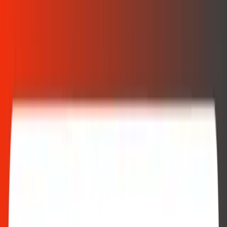
หมายเหตุสำหรับ DEK…
สารบัญ
TCAS68 รอบ 3 บริหารธุรกิจและเทคโนโลยีสารสนเทศ
มหาวิทยาลัยเทคโนโลยีราชมงคลตะวันออก
ดิจิทัลวิทยาศาสตรบัณฑิต (วท.บ.) สาขาวิชานวัตกรรมและ
ธุรกิจดิจิทัล
เทคโนโลยีสารสนเทศเทคโนโลยีบัณฑิต (ทล.บ.) สาขาวิชา
นวัตกรรมการสื่อสาร
เทคโนโลยีสารสนเทศวิทยาศาสตรบัณฑิต (วท.บ.) สาขาวิชา
เทคโนโลยีสารสนเทศ
วิทยาการคอมพิวเตอร์วิทยาศาสตรบัณฑิต (วท.บ.) สาขา
วิชาวิทยาการคอมพิวเตอร์
การบัญชีบัญชีบัณฑิต (บช.บ.) (อยู่ระหว่างอนุมัติปรับปรุง
หลักสูตร)
บริหารธุรกิจบริหารธุรกิจบัณฑิต (บธ.บ.) แขนงวิชาระบบ
สารสนเทศ
บริหารธุรกิจบริหารธุรกิจบัณฑิต (บธ.บ.) (อยู่ระหว่างอนุมัติ
ปรับปรุงหลักสูตร)