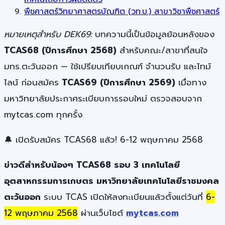
พืชศาสตร์วิทยาศาสตรบัณฑิต (วท.บ.) สาขาวิชาพืชศาสตร์
หมายเหตุสำหรับ DEK69:
บทความนี้เป็นข้อมูลย้อนหลังของ
TCAS68 (ปีการศึกษา 2568)
สำหรับคณะ/สาขาที่สนใจ
มทร.ตะวันออก — ใช้เปรียบเทียบเกณฑ์ จำนวนรับ และไทม์
ไลน์ ก่อนสมัคร
TCAS69 (ปีการศึกษา 2569)
เมื่อทาง
มหาวิทยาลัยประกาศระเบียบการรอบใหม่ ตรวจสอบจาก
mytcas.com ทุกครั้ง
🔔 เปิดรับสมัคร TCAS68 แล้ว! 6-12 พฤษภาคม 2568
ข่าวดีสำหรับน้องๆ TCAS68 รอบ 3 เทคโนโลยี
อุตสาหกรรมการเกษตร มหาวิทยาลัยเทคโนโลยีราชมงคล
ตะวันออก
ระบบ TCAS เปิดให้ลงทะเบียนแล้วตั้งแต่วันที่
6-
12 พฤษภาคม 2568
ผ่านเว็บไซต์
mytcas.com