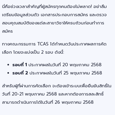
นี่คือช่วงเวลาสำคัญที่ผู้สมัครทุกคนต้องไม่พลาด! อย่าลืม
เตรียมข้อมูลส่วนตัว เอกสารประกอบการสมัคร และตรวจ
สอบคุณสมบัติของแต่ละสาขาวิชาให้ครบถ้วนก่อนทำการ
สมัคร
ทางคณะกรรมการ TCAS ได้กำหนดวันประกาศผลการคัด
เลือก โดยจะแบ่งเป็น 2 รอบ ดังนี้:
รอบที่ 1
ประกาศผลในวันที่ 20 พฤษภาคม 2568
รอบที่ 2
ประกาศผลในวันที่ 25 พฤษภาคม 2568
สำหรับผู้ที่ผ่านการคัดเลือก จะต้องเข้าระบบเพื่อยืนยันสิทธิ์ใน
วันที่ 20-21 พฤษภาคม 2568 และหากต้องการสละสิทธิ์
สามารถดำเนินการได้ในวันที่ 26 พฤษภาคม 2568