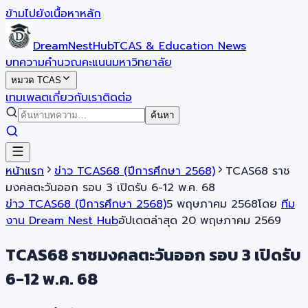
ข้ามไปยังเนื้อหาหลัก
DreamNestHub
TCAS & Education News
บทความ
คำนวณคะแนน
มหาวิทยาลัย
หมวด TCAS
เทมเพลต
เกี่ยวกับเรา
ติดต่อ
ค้นหา
หน้าแรก
ข่าว TCAS68 (ปีการศึกษา 2568)
TCAS68 ราช
มงคลตะวันออก รอบ 3 เปิดรับ 6-12 พ.ค. 68
ข่าว TCAS68 (ปีการศึกษา 2568)
5 พฤษภาคม 2568
โดย
ทีม
งาน Dream Nest Hub
อัปเดตล่าสุด
20 พฤษภาคม 2569
TCAS68 ราชมงคลตะวันออก รอบ 3 เปิดรับ
6-12 พ.ค. 68