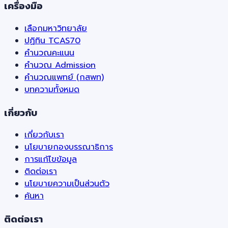
เครื่องมือ
เลือกมหาวิทยาลัย
ปฏิทิน TCAS70
คำนวณคะแนน
คำนวณ Admission
คำนวณแพทย์ (กสพท)
บทความทั้งหมด
เกี่ยวกับ
เกี่ยวกับเรา
นโยบายกองบรรณาธิการ
การแก้ไขข้อมูล
ติดต่อเรา
นโยบายความเป็นส่วนตัว
ค้นหา
ติดต่อเรา