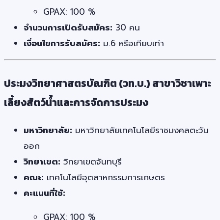
GPAX: 100 %
จำนวนการเปิดรับสมัคร:
30 คน
เงื่อนไขการรับสมัคร:
ม.6 หรือเทียบเท่า
ประมงวิทยาศาสตรบัณฑิต (วท.บ.) สาขาวิชาเพาะ
เลี้ยงสัตว์น้ำและการจัดการประมง
มหาวิทยาลัย:
มหาวิทยาลัยเทคโนโลยีราชมงคลตะวัน
ออก
วิทยาเขต:
วิทยาเขตจันทบุรี
คณะ:
เทคโนโลยีอุตสาหกรรมการเกษตร
คะแนนที่ใช้:
GPAX: 100 %