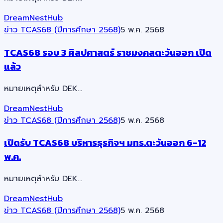
DreamNestHub
ข่าว TCAS68 (ปีการศึกษา 2568)
5 พ.ค. 2568
TCAS68 รอบ 3 ศิลปศาสตร์ ราชมงคลตะวันออก เปิด
แล้ว
หมายเหตุสำหรับ DEK…
DreamNestHub
ข่าว TCAS68 (ปีการศึกษา 2568)
5 พ.ค. 2568
เปิดรับ TCAS68 บริหารธุรกิจฯ มทร.ตะวันออก 6-12
พ.ค.
หมายเหตุสำหรับ DEK…
DreamNestHub
ข่าว TCAS68 (ปีการศึกษา 2568)
5 พ.ค. 2568