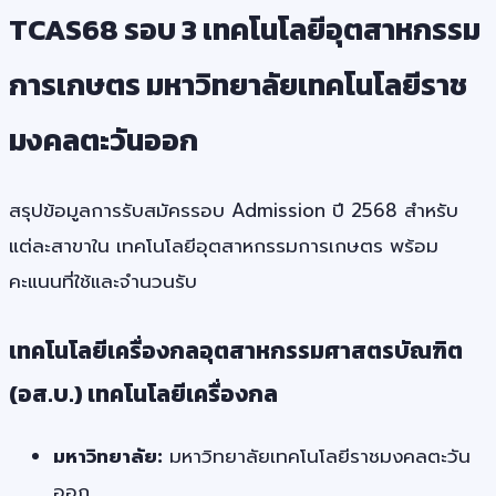
TCAS68 รอบ 3 เทคโนโลยีอุตสาหกรรม
การเกษตร มหาวิทยาลัยเทคโนโลยีราช
มงคลตะวันออก
สรุปข้อมูลการรับสมัครรอบ Admission ปี 2568 สำหรับ
แต่ละสาขาใน เทคโนโลยีอุตสาหกรรมการเกษตร พร้อม
คะแนนที่ใช้และจำนวนรับ
เทคโนโลยีเครื่องกลอุตสาหกรรมศาสตรบัณฑิต
(อส.บ.) เทคโนโลยีเครื่องกล
มหาวิทยาลัย:
มหาวิทยาลัยเทคโนโลยีราชมงคลตะวัน
ออก