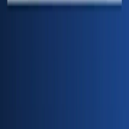
คำนวณคะแนน
คำนวณ Admission
คำนวณแพทย์ (กสพท)
บทความทั้งหมด
เกี่ยวกับ
เกี่ยวกับเรา
นโยบายกองบรรณาธิการ
การแก้ไขข้อมูล
ติดต่อเรา
นโยบายความเป็นส่วนตัว
ค้นหา
ติดต่อเรา
dreamnesthub.info@gmail.com
ส่งข้อความถึงเรา