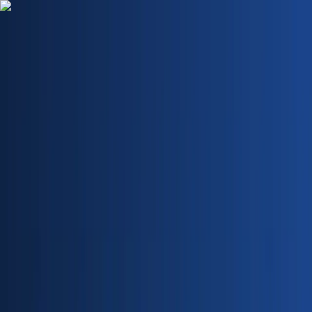
ข้ามไปยังเนื้อหาหลัก
DreamNestHub
TCAS & Education
News
บทความ
คำนวณคะแนน
มหาวิทยาลัย
หมวด TCAS
เทมเพลต
เกี่ยวกับเรา
ติดต่อ
ค้นหา
หน้าแรก
ข่าว TCAS68 (ปีการศึกษา 2568)
สมัคร TCAS68
คณะเกษตรฯและอาหาร มรพส. รอบ 3 6-12 พ.ค.
ข่าว TCAS68 (ปีการศึกษา 2568)
4 พฤษภาคม 2568
โดย
ทีม
งาน Dream Nest Hub
อัปเดตล่าสุด
20 พฤษภาคม 2569
สมัคร TCAS68 คณะเกษตรฯและอาหาร
มรพส. รอบ 3 6-12 พ.ค.