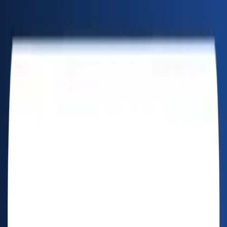
หมายเหตุสำหรับ DEK…
สารบัญ
TCAS68 รอบ 3 คณะเทคโนโลยีการเกษตรและอาหาร
มหาวิทยาลัยราชภัฏพิบูลสงคราม
เครื่องสำอาง ความงามหลักสูตรวิทยาศาสตรบัณฑิต
สาขาวิชาพัฒนาผลิตภัณฑ์เพื่อสุขภาพและเครื่องสําอาง
เทคโนโลยีการอาหารหลักสูตรวิทยาศาสตรบัณฑิต สาขา
วิชาวิทยาศาสตร์และเทคโนโลยีการอาหาร
วิศวกรรมเกษตรหลักสูตรวิศวกรรมศาสตรบัณฑิต สาขา
วิชาวิศวกรรมอาหาร
เกษตรศาสตร์หลักสูตรวิทยาศาสตรบัณฑิต สาขาวิชา
เกษตรศาสตร์
เทคโนโลยีการเกษตรหลักสูตรวิทยาศาสตรบัณฑิต สาขา
วิชาเทคโนโลยีระบบเกษตร
สัตวศาสตร์หลักสูตรวิทยาศาสตรบัณฑิต สาขาวิชาสัตว
ศาสตร์และการเพาะเลี้ยงสัตว์น้ำ
หมายเหตุสำหรับ DEK69:
บทความนี้เป็นข้อมูลย้อนหลังของ