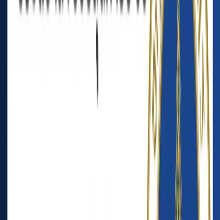
วิทยาเขต:
วิทยาเขตหลัก
คณะ:
คณะเทคโนโลยีการเกษตรและอาหาร
คะแนนที่ใช้:
GPAX: 100 %
จำนวนการเปิดรับสมัคร:
50 คน
เงื่อนไขการรับสมัคร:
รับผู้กำลังศึกษาอยู่ภาคเรียน
สุดท้าย หรือสำเร็จการศึกษา ม.6 สกร. ปวช. หรือเทียบ
เท่า ทุกแผนการเรียน
เทคโนโลยีการเกษตรหลักสูตรวิทยาศาสตร
บัณฑิต สาขาวิชาเทคโนโลยีระบบเกษตร
มหาวิทยาลัย:
มหาวิทยาลัยราชภัฏพิบูลสงคราม