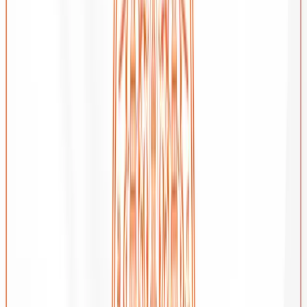
โอกาสไปทำงานในต่างประเทศ ซึ่งให้ค่าตอบแทนที่สูงกว่า
หลายเท่าตัว
เจาะลึกรายละเอียดการรับสมัคร
TCAS69 รอบ 4 พยาบาล สจล.
รอบนี้คณะพยาบาลศาสตร์ สจล. เปิดรับจำนวนจำกัดมากๆ
เพียง
5 ที่นั่ง
เท่านั้น ถือว่าเป็นความท้าทาย แต่ก็เป็นโอกาส
ทองที่ต้องคว้าไว้ให้ได้
คุณสมบัติผู้สมัครที่ต้องรู้
✅ คุณสมบัติทั่วไป:
ต้องไม่มีโรคติดต่อร้ายแรงหรือโรคที่เป็น
อุปสรรคต่อการศึกษา มีความประพฤติเรียบร้อย และไม่เคย