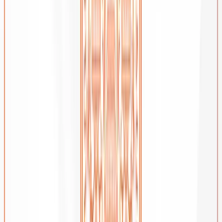
28 – 29 พ.ค. 2569:
รับสมัครทางอินเทอร์เน็ต ผ่าน
เว็บไซต์
https://admission.reg.kmitl.ac.th/
30 พ.ค. 2569:
ประกาศรายชื่อผู้มีสิทธิ์สัมภาษณ์
2 มิ.ย. 2569:
สอบสัมภาษณ์
3 มิ.ย. 2569:
ประกาศผู้ผ่านคัดเลือกและมีสิทธิ์
Clearing House
6 – 7 มิ.ย. 2569:
ยืนยันสิทธิ์ Clearing House
ผ่านระบบ ทปอ. ⚠️ (ย้ำ! ถ้าไม่ยืนยันสิทธิ์ในระบบ ถือว่า
สละสิทธิ์ทันที ไม่มีข้อยกเว้น)
10 มิ.ย. 2569:
ประกาศรายชื่อผู้มีสิทธิ์เข้าศึกษา
12 – 15 มิ.ย. 2569:
ชำระเงินยืนยันสิทธิ์เข้าศึกษา
วิธีการสมัครและค่าสมัคร