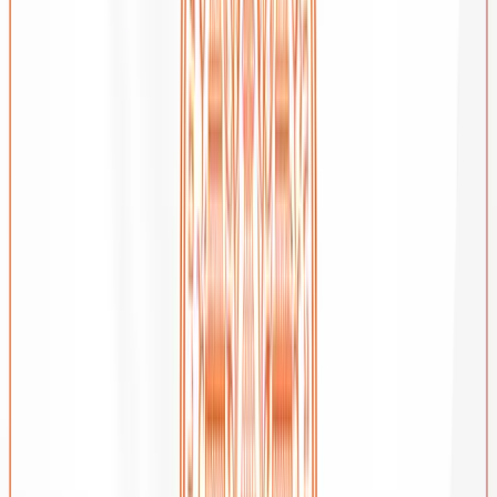
ถูกให้ออกจากสถาบันอุดมศึกษาเพราะความประพฤติ
โฆษณา
📚 คุณสมบัติเฉพาะสาขา:
รับผู้ที่จบ ม.6
ทุกแผนการเรียน
หรือเทียบเท่า (โอกาส
เปิดกว้างสำหรับทุกคน!)
GPAX ไม่ต่ำกว่า 2.50
(ผลการเรียนเฉลี่ยสะสม 6
ภาคการศึกษา)
ส่วนสูงไม่น้อยกว่า 150 เซนติเมตร
(ข้อนี้สำคัญมาก
เป็นกฎเหล็กของการเรียนพยาบาลเพื่อความคล่องตัว
ในการปฏิบัติงาน อย่าลืมเช็กส่วนสูงตัวเองให้ชัวร์)
กำหนดการที่ห้ามพลาด!