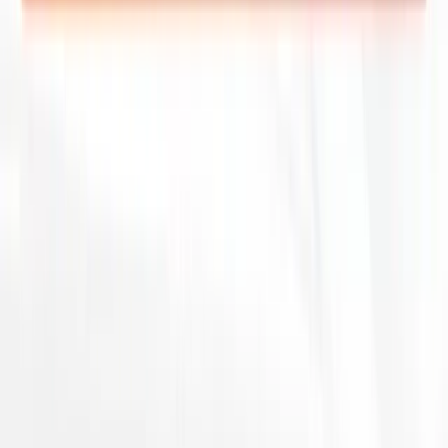
คำนวณคะแนน
คำนวณ Admission
คำนวณแพทย์ (กสพท)
บทความทั้งหมด
เกี่ยวกับ
เกี่ยวกับเรา
นโยบายกองบรรณาธิการ
การแก้ไขข้อมูล
ติดต่อเรา
นโยบายความเป็นส่วนตัว
ค้นหา
ติดต่อเรา
dreamnesthub.info@gmail.com
ส่งข้อความถึงเรา