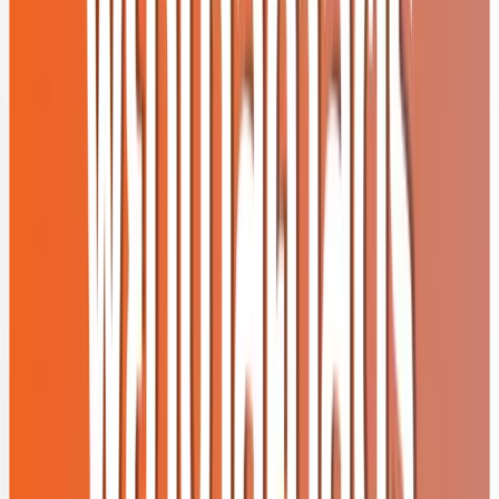
5. ผลการตรวจร่างกายต้องใช้ใบรับรองแพทย์รูป
แบบไหน?
ต้องใช้ใบรับรองแพทย์จากโรงพยาบาลรัฐบาลหรือโรง
พยาบาลเอกชนที่ได้มาตรฐาน โดยต้องระบุผลการตรวจทาง
ห้องปฏิบัติการครบทั้ง 4 รายการ ได้แก่ ตรวจร่างกายทั่วไป
(CBC, UA), เอกซเรย์ทรวงอก, ตรวจไวรัสตับอักเสบบี, และ
ตรวจสารเสพติด โดยผลตรวจต้องมีอายุไม่เกิน 3 เดือนนับ
ถึงวันสอบสัมภาษณ์
6. ถ้าเรียนพยาบาลศาสตร์ สจล. 4 ปี จบแล้วจะได้
ใบประกอบวิชาชีพเลยหรือไม่?