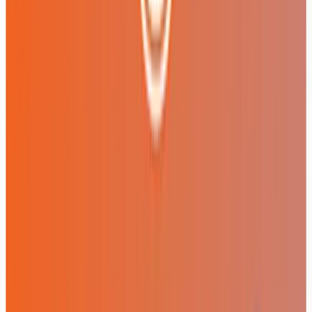
ระบบรับสมัคร:
สำนักทะเบียนและบริการการศึกษา โทร 02-
329-8000 ต่อ 3203, 3205 หรือเฟซบุ๊ก
Admission.KMITL
ข้อมูลหลักสูตร:
คณะพยาบาลศาสตร์ สจล. โทร 02-329-
8000 ต่อ 1155 หรือเฟซบุ๊ก คณะพยาบาลศาสตร์ สจล.
อ่านประกาศฉบับเต็มได้ที่นี่:
คลิกเพื่ออ่านประกาศ
คำถามที่พบบ่อย (FAQ)
1. เกรดเฉลี่ย (GPAX) 2.50 พอไหม จะสู้คนอื่นได้
หรือเปล่า?
คุณสมบัติขั้นต่ำกำหนดไว้ที่ 2.50 ขึ้นไป ดังนั้นหากได้ 2.50
ก็ถือว่าผ่านเกณฑ์และมีสิทธิ์ยื่นสมัครแน่นอนครับ แม้ว่า