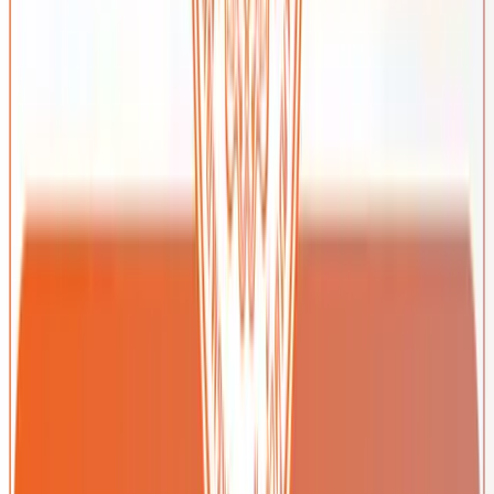
อีกหนึ่งเอกสารสำคัญที่ต้องนำไปในวันสัมภาษณ์คือ
ผล
ตรวจร่างกาย (ตัวจริงและสำเนา)
ซึ่งจะต้องเป็นผลตรวจที่
ไม่เกิน 3 เดือน แนะนำให้ไปตรวจที่โรงพยาบาลของรัฐหรือ
เอกชนที่ได้มาตรฐาน โดยแจ้งเจ้าหน้าที่ว่า “มาตรวจร่างกาย
เพื่อเรียนต่อพยาบาล” รายการตรวจบังคับมีดังนี้:
โฆษณา
ตรวจร่างกายทั่วไป (CBC, UA):
เช็กความสมบูรณ์
ของเม็ดเลือดและการทำงานของไต (ค่าใช้จ่ายประมาณ
300 – 600 บาท)
เอกซเรย์ทรวงอก (Chest X-ray):
ตรวจดูสภาพ
ปอดว่าไม่มีวัณโรคหรือความผิดปกติอื่น (ค่าใช้จ่าย
ประมาณ 400 – 800 บาท)
ตรวจไวรัสตับอักเสบบี (HBsAg / Anti-HBs):
เช็ก