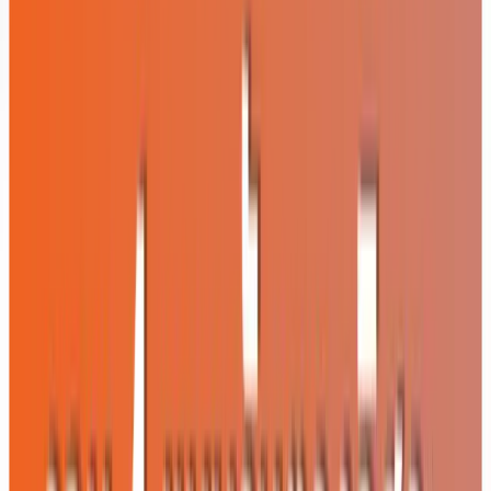
ปีนี้
💡 แนะนำเพิ่มเติมสำหรับ Dek69:
หากต้องการเช็ครายชื่อ
มหาวิทยาลัยอื่นๆ ที่เปิดรับพร้อมเกณฑ์และปฏิทินที่อัปเดต
ตลอดเวลา สามารถเข้าไปดูได้ที่หน้าหลัก ➜
รวมทุก
มหาวิทยาลัย TCAS69 รอบ 4 Direct Admission รับ
ตรงอิสระ (อัปเดตล่าสุด)
เพื่อไม่ให้พลาดโอกาสสุดท้าย
ของปีนี้!
บทความที่เกี่ยวข้อง
TCAS
27 พ.ค. 2569
TCAS69 รอบ 4 มีมหาวิทยาลัยอะไรบ้าง? รวมครบ
พร้อมวันรับสมัคร