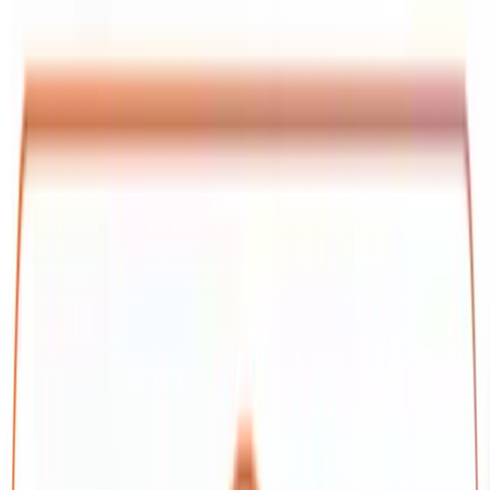
สำหรับน้องๆ Dek69 …
สารบัญ
ทำความรู้จัก คณะพยาบาลศาสตร์ สจล.
ทำไมอาชีพพยาบาลถึงน่าสนใจ? ส่องโอกาสและรายได้
เจาะลึกรายละเอียดการรับสมัคร TCAS69 รอบ 4
พยาบาล สจล.
คุณสมบัติผู้สมัครที่ต้องรู้
กำหนดการที่ห้ามพลาด!
วิธีการสมัครและค่าสมัคร
ค่าธรรมเนียมการศึกษา (ค่าเทอม)
เทคนิคเตรียมตัวให้พร้อม: Portfolio & สอบสัมภาษณ์
เตรียมตัวตรวจร่างกายอย่างไร?
ติดต่อสอบถามข้อมูลเพิ่มเติม
คำถามที่พบบ่อย (FAQ)
1. เกรดเฉลี่ย (GPAX) 2.50 พอไหม จะสู้คนอื่นได้หรือ
เปล่า?
2. ถ้าส่วนสูงไม่ถึง 150 เซนติเมตร สามารถสมัครได้ไหม?
3. ค่าเทอม 100,000 บาทต่อภาคการศึกษา สามารถกู้