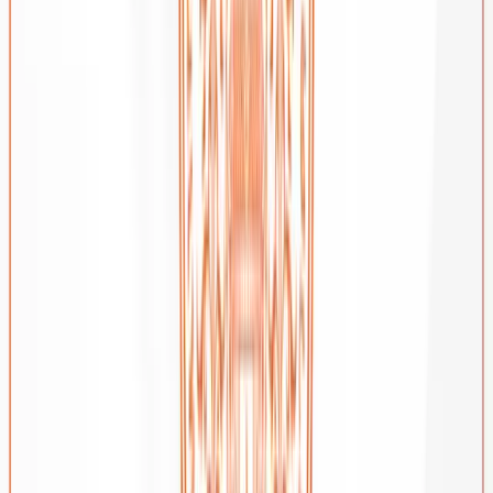
การสมัครทำได้ง่ายๆ ผ่านช่องทางออนไลน์ ค่าธรรมเนียม
การสมัครอยู่ที่
500 บาท
โดยสามารถชำระได้ 2 วิธี คือ 1.
สแกนบาร์โค้ดผ่านแอปพลิเคชันธนาคาร (แนะนำวิธีนี้เพราะ
ไม่มีค่าธรรมเนียม) หรือ 2. ชำระผ่านเคาน์เตอร์ธนาคารกสิกร
ไทย (มีค่าธรรมเนียม 10 บาท) ทั้งนี้
ไม่คืนเงินค่าสมัครทุก
กรณี
ดังนั้นต้องเช็กคุณสมบัติให้เป๊ะก่อนกดยืนยัน
ค่าธรรมเนียมการศึกษา (ค่าเทอม)
สำหรับค่าเทอมในหลักสูตรพยาบาลศาสตรบัณฑิต สจล. จะ
อยู่ที่
100,000 บาท ต่อภาคการศึกษา
(แบ่งเป็นค่า
ธรรมเนียมการศึกษา 85,000 บาท และค่าอุดหนุนการศึกษา
15,000 บาท) ซึ่งเงินยืนยันสิทธิ์ที่จ่ายไปในช่วงแรก จะนำไป