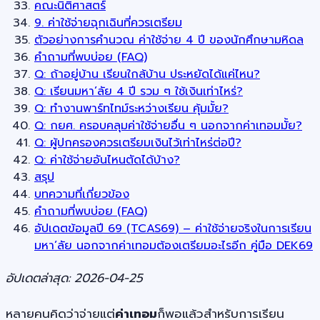
คณะนิติศาสตร์
9. ค่าใช้จ่ายฉุกเฉินที่ควรเตรียม
ตัวอย่างการคำนวณ ค่าใช้จ่าย 4 ปี ของนักศึกษามหิดล
คำถามที่พบบ่อย (FAQ)
Q: ถ้าอยู่บ้าน เรียนใกล้บ้าน ประหยัดได้แค่ไหน?
Q: เรียนมหา’ลัย 4 ปี รวม ๆ ใช้เงินเท่าไหร่?
Q: ทำงานพาร์ทไทม์ระหว่างเรียน คุ้มมั้ย?
Q: กยศ. ครอบคลุมค่าใช้จ่ายอื่น ๆ นอกจากค่าเทอมมั้ย?
Q: ผู้ปกครองควรเตรียมเงินไว้เท่าไหร่ต่อปี?
Q: ค่าใช้จ่ายอันไหนตัดได้บ้าง?
สรุป
บทความที่เกี่ยวข้อง
คำถามที่พบบ่อย (FAQ)
อัปเดตข้อมูลปี 69 (TCAS69) – ค่าใช้จ่ายจริงในการเรียน
มหา’ลัย นอกจากค่าเทอมต้องเตรียมอะไรอีก คู่มือ DEK69
อัปเดตล่าสุด: 2026-04-25
หลายคนคิดว่าจ่ายแต่
ค่าเทอม
ก็พอแล้วสำหรับการเรียน