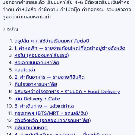
นอกจากค่าเทอมแล้ว เรียนมหา’ลัย 4-6 ปีต้องเตรียมเงินค่าหอ
ค่ากิน ค่าหนังสือ ค่าฝึกงาน ค่าโน้ตบุ๊ก ค่ากิจกรรม รวมแล้วอาจ
สูงกว่าค่าเทอมหลายเท่า
สารบัญ
สรุปสั้น ๆ ค่าใช้จ่ายเรียนมหา’ลัยต่อปี
1. ค่าหอพัก — รายจ่ายก้อนใหญ่ที่สุดถ้าอยู่ต่างจังหวัด
หอใน (หอของมหา’ลัยเอง)
หอเอกชนนอกมหา’ลัย
คอนโดเช่า
2. ค่ากินอาหาร — รายจ่ายที่ลืมคิด
กินโรงอาหารมหา’ลัย
ผสมระหว่างโรงอาหาร + ร้านนอก + Food Delivery
เน้น Delivery + Cafe
3. ค่าเดินทาง — แล้วแต่ทำเล
กรุงเทพฯ (BTS/MRT + รถเมล์/วิน)
ต่างจังหวัด (รถสองแถว/รถมหา’ลัย)
กลับบ้านวันหยุด
4. ค่าหนังสือเรียนและอุปกรณ์ — ขึ้นอยู่กับคณะ