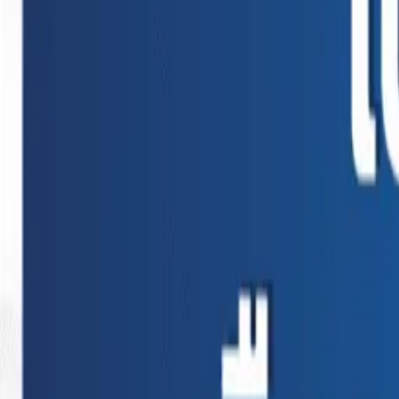
เว็บไซต์สมัครเรียน :
https://admission.tsu.ac.th/
6.ม.พะเยา
รอบ Portfolio (โควตาเรียนดีและอื่นๆ)
เปิดรับสมัคร:
3 พฤศจิกายน 2568 – 8 มกราคม 25
อ่านรายละเอียดการรับสมัคร
โควตานักเรียนเรียนดี
อ่านรายละเอียดการรับสมัครโควตาผลิตบุคลากรทาง
อ่านรายละเอียดการรับสมัครโควตารับนักศึกษาอาชีวศ