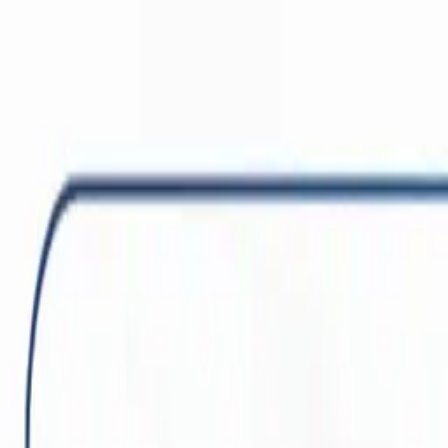
ข้ามไปยังเนื้อหาหลัก
DreamNestHub
TCAS & Education News
บทความ
คำนวณคะแนน
มหาวิทยาลัย
หมวด TCAS
เทมเพลต
เกี่ยวกับเรา
ติดต่อ
ค้นหา
หน้าแรก
TCAS รอบที่ 1 (Portfolio)
รวมมหาวิทยาลัยที่เปิดร
TCAS รอบที่ 1 (Portfolio)
30 ตุลาคม 2568
โดย
ทีมงาน Drea
รวมมหาวิทยาลัยที่เปิดรับสมัครเดือนพฤศ
🎓 รวมมหาวิทยาลัยที…
สารบัญ