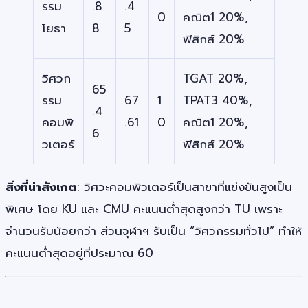
รรม
.8
.4
0
คณิต1 20%,
โยธา
8
5
ฟิสิกส์ 20%
วิศวก
TGAT 20%,
65
รรม
67
1
TPAT3 40%,
.4
คอมพิ
.61
0
คณิต1 20%,
6
วเตอร์
ฟิสิกส์ 20%
สิ่งที่น่าสังเกต
: วิศวะคอมพิวเตอร์เป็นสาขาที่แข่งขันสูงเป็น
พิเศษ โดย KU และ CMU คะแนนต่ำสุดสูงกว่า TU เพราะ
จำนวนรับน้อยกว่า ส่วนจุฬาฯ รับเป็น “วิศวกรรมทั่วไป” ทำให้
คะแนนต่ำสุดอยู่ที่ประมาณ 60