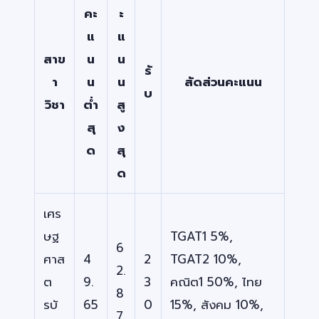
คะ
ะ
แ
แ
สาข
น
น
รั
า
น
น
สัดส่วนคะแนน
บ
วิชา
ต่ำ
สู
สุ
ง
ด
สุ
ด
เศร
ษฐ
TGAT1 5%,
6
ศาส
4
2
TGAT2 10%,
2.
ต
9.
3
คณิต1 50%, ไทย
8
รบั
65
0
15%, สังคม 10%,
7