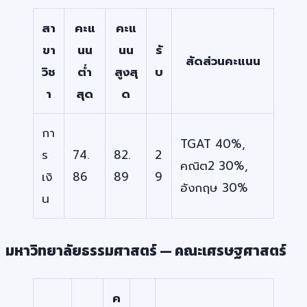
สา
คะแ
คะแ
ขา
นน
นน
รั
สัดส่วนคะแนน
วิช
ต่ำ
สูงสุ
บ
า
สุด
ด
กา
TGAT 40%,
ร
74.
82.
2
คณิต2 30%,
เงิ
86
89
9
อังกฤษ 30%
น
มหาวิทยาลัยธรรมศาสตร์ — คณะเศรษฐศาสตร์
ค