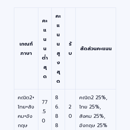
คะ
คะ
แ
แ
น
น
เกณฑ์
น
รั
น
สัดส่วนคะแนน
ภาษา
สู
บ
ต่ำ
ง
สุ
สุ
ด
ด
คณิต2+
8
คณิต2 25%,
77
ไทย+สัง
6.
2
ไทย 25%,
.5
คม+อัง
8
0
สังคม 25%,
0
กฤษ
8
อังกฤษ 25%