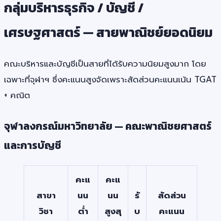
กลุ่มบริหารธุรกิจ / บัญชี /
เศรษฐศาสตร์ — สายพาณิชย์ยอดนิยม
คณะบริหารและบัญชีเป็นสายที่ได้รับความนิยมสูงมาก โดย
เฉพาะที่จุฬาฯ ซึ่งคะแนนสูงจัดเพราะสัดส่วนคะแนนเน้น TGAT
+ คณิต
จุฬาลงกรณ์มหาวิทยาลัย — คณะพาณิชยศาสตร์
และการบัญชี
คะแ
คะแ
สาขา
นน
นน
รั
สัดส่วน
วิชา
ต่ำ
สูงสุ
บ
คะแนน