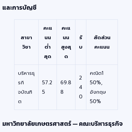
และการบัญชี
คะแ
คะแ
สาขา
นน
นน
รั
สัดส่วน
วิชา
ต่ำ
สูงสุ
บ
คะแนน
สุด
ด
บริหารธุ
คณิต1
2
รกิ
57.2
69.8
50%,
4
จบัณฑิ
5
8
อังกฤษ
0
ต
50%
มหาวิทยาลัยเกษตรศาสตร์ — คณะบริหารธุรกิจ