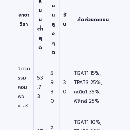
แ
น
น
สาขา
น
รั
น
สัดส่วนคะแนน
วิชา
สู
บ
ต่ำ
ง
สุ
สุ
ด
ด
วิศวก
5
TGAT1 15%,
รรม
53
9.
3
TPAT3 25%,
คอม
.7
3
0
คณิต1 35%,
พิว
3
0
ฟิสิกส์ 25%
เตอร์
TGAT1 10%,
5