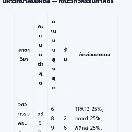
มหาวิทยาลัยมหิดล — คณะวิศวกรรมศาสตร์
ค
คะ
ะแ
แ
น
น
สาขา
น
รั
น
สัดส่วนคะแนน
วิชา
สู
บ
ต่ำ
ง
สุ
สุ
ด
ด
วิศว
6
TPAT3 25%,
กรรม
53
8.
2
คณิต1 25%,
คอม
.5
9
6
ฟิสิกส์ 25%,