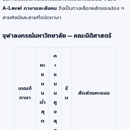
A-Level ภาษาและสังคม
จึงเป็นทางเลือกหลักของน้อง ๆ
สายศิลป์และสายที่ถนัดภาษา
จุฬาลงกรณ์มหาวิทยาลัย — คณะนิติศาสตร์
ค
คะ
ะ
แ
แ
น
น
เกณฑ์
รั
น
น
สัดส่วนคะแนน
ภาษา
บ
ต่ำ
สู
สุ
ง
ด
สุ
ด