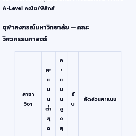
A-Level คณิต/ฟิสิกส์
จุฬาลงกรณ์มหาวิทยาลัย — คณะ
วิศวกรรมศาสตร์
ค
คะ
ะ
แ
แ
น
น
สาขา
รั
น
น
สัดส่วนคะแนน
วิชา
บ
ต่ำ
สู
สุ
ง
ด
สุ