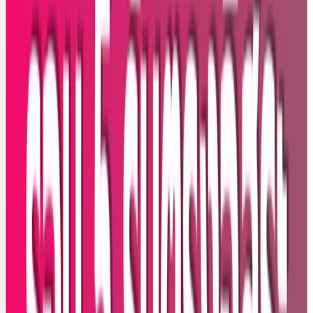
ทำ Portfolio ด้วย Canva ได้ไหม?
ได้ Canva เป็นเครื่อง
มือยอดนิยมสำหรับทำ Portfolio ใช้งานง่าย มีเทมเพลตสวย
ส่งออกเป็น PDF ได้
บทความที่เกี่ยวข้อง
Portfolio
26 ก.ค. 2569
TCAS70 รอบที่ 1 Portfolio รับตรง ครั้งที่ 1
มหาวิทยาลัยราชภัฏสวนสุนันทา
รับตรง 2570 สวนสุน…
DreamNestHub
TCAS รอบที่ 1 (Portfolio)
9 ก.ย. 2568
สวนสุนันทา SSRU TCAS69 Portfolio ครั้งที่ 2 —