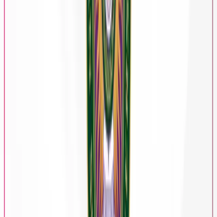
คอมพิวเตอร์หรือแอปพลิเคชัน
ผลงานวาดเส้นพื้นฐาน (Still Life / Drawing)
ผลงานออกแบบเชิงสร้างสรรค์
รางวัล/กิจกรรมที่เกี่ยวกับการออกแบบ
ผลงานจริงต้องนำมาแสดงวันสอบ
สัมภาษณ์
วิธีสมัคร
สมัครออนไลน์
https://admissions.kku.ac.th