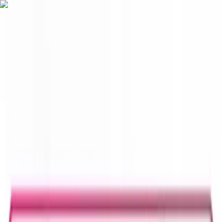
ข้ามไปยังเนื้อหาหลัก
DreamNestHub
TCAS & Education
News
บทความ
คำนวณคะแนน
มหาวิทยาลัย
หมวด TCAS
เทมเพลต
เกี่ยวกับเรา
ติดต่อ
ค้นหา
หน้าแรก
TCAS รอบที่ 1 (Portfolio)
ออกแบบกราฟิก-
มัลติมีเดีย มข. Portfolio TCAS69 รับ 19
TCAS รอบที่ 1 (Portfolio)
21 กันยายน 2568
โดย
ทีมงาน
Dream Nest Hub
อัปเดตล่าสุด
20 พฤษภาคม 2569
ออกแบบกราฟิก-มัลติมีเดีย มข. Portfolio
TCAS69 รับ 19