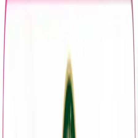
คณะสถาปัตยกรรมศาสต…
สารบัญ
คณะสถาปัตยกรรมศาสตร์ มข. เปิดรับรอบที่ 1 Portfolio
2569
หลักสูตรการออกแบบบัณฑิต วิชาเอกออกแบบกราฟิกและ
มัลติมีเดีย
คุณสมบัติผู้สมัคร
จำนวนรับ
เอกสารและ Portfolio
วิธีสมัคร
กำหนดการรับสมัคร
เกณฑ์การคัดเลือก
1) Portfolio
2) สอบสัมภาษณ์ + อบรม
ค่าเทอม
ติดต่อสอบถาม
บทความที่เกี่ยวข้อง
คำถามที่พบบ่อย (FAQ)