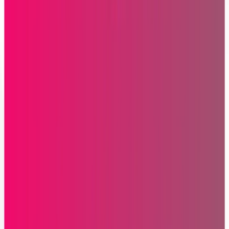
ค่าเทอม
22,000 บาท / ภาคการศึกษา
ติดต่อสอบถาม
งานวิชาการและวิจัย คณะสถาปัตยกรรมศาสตร์
มหาวิทยาลัยขอนแก่น โทร. 043-306376, 081-5745933
อีเมล:
Pchatrudee@kku.ac.th
Facebook:
APDS
KKU – คณะสถาปัตยกรรมศาสตร์ มหาวิทยาลัยขอนแก่น