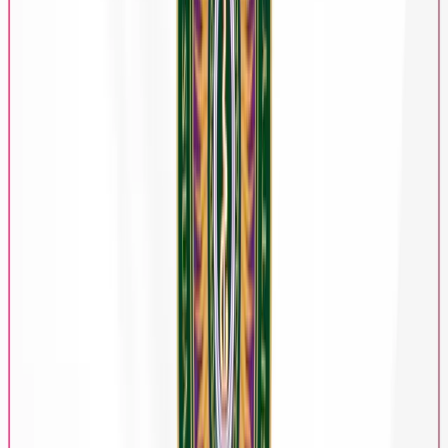
เอกสารและ Portfolio
สำเนาใบแสดงผลการเรียน (GPAX)
สำเนาบัตรประชาชน
แฟ้มสะสมผลงาน (Portfolio) ไฟล์ PDF ไม่เกิน
15
หน้า A4
(ไม่รวมปก)
ผลงานบังคับ
โจทย์ “Happy Shopping cart” (ออกแบบโลโก้,
Mascot, สินค้า, บรรจุภัณฑ์, กราฟิกตกแต่งรถ
เข็น)
ต้องวาดด้วยมือเท่านั้น ห้ามใช้