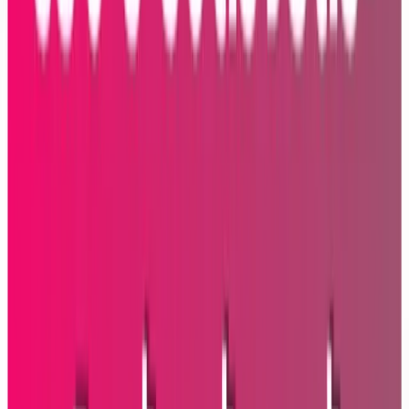
🎯 อัพเดทแนวทางเรียนสื่อดิจิทัลและมัลติมีเดีย พร้อมแนะนำคณะ
น่าสนใจ Digital Media Studies ทั่วประเทศ และเจาะลึกวิชาที่
ต้องเรียน เลือกคณะให้โดนใจที่นี่!
TCAS
5 มิ.ย. 2569
TCAS69 มรภ.สวนสุนันทา รอบ 5 รับตรงอิสระ | เปิดรับ
3,585 ที่นั่ง
มหาวิทยาลัยราชภัฏส…
TCAS รอบ 4 (Direct Admission)
20 พ.ค. 2569
ม.ราชภัฏสวนสุนันทา รอบ 4 Direct Admission
TCAS69 — 91 สาขา 3,620 ที่นั่ง สมัคร 28 พ.ค.–5 มิ.ย.
69
มหาวิทยาลัยราชภัฏส…