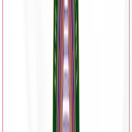
(ฉบับที่ 2315/2568)
คุณสมบัติผู้สมัคร
สัญชาติไทย
กำลังศึกษา ม.6 หรือเทียบเท่า / หรือจบ ม.6 ไม่เกิน 2
ปี
GPAX เฉลี่ย
ไม่ต่ำกว่า 2.80
(4 ภาคเรียน สำหรับผู้
กำลังศึกษา / 6 ภาคเรียน สำหรับผู้จบแล้ว)
มี
แฟ้มสะสมผลงาน (Portfolio)
แสดงความสามารถ
เช่น
ความคิดสร้างสรรค์และการแก้ปัญหาด้วยการ
ออกแบบ