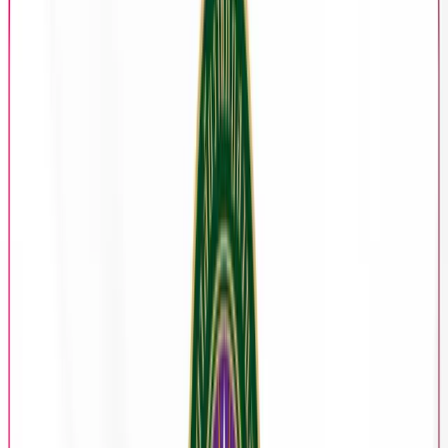
คณะสถาปัตยกรรมศาสตร์ ม.ขอนแก่น
TCAS69 รอบ 1
Portfolio ปีการศึกษา 2569 เปิด
หลักสูตรการออกแบบ
บัณฑิต วิชาเอกออกแบบกราฟิกและมัลติมีเดีย
(หลักสูตร
ปกติ) รับ
19 ที่นั่ง
DEK69 ที่ฝันเป็น Graphic Designer /
Motion Designer / UI/UX-Branding และมีผลงานทำเอง
(โลโก้, โปสเตอร์, แอนิเมชัน, วิดีโอ) — รอบนี้คือสนามที่
พอร์ตเล่นบทใหญ่สุด
การคัดเลือกใช้
Portfolio + สอบสัมภาษณ์
Portfolio ควร
ประกอบด้วยงานออกแบบจริง 10-15 ชิ้น ครอบคลุมทั้ง
print, digital, motion ปฏิทินสำคัญ — ประกาศตัวจริง
24
พ.ย. 2568
, ยืนยันสิทธิ์
28 พ.ย. 2568
, และ Clearing
House ทปอ.
6-7 ก.พ. 2569
ดูรายละเอียดที่
arch.kku.ac.th