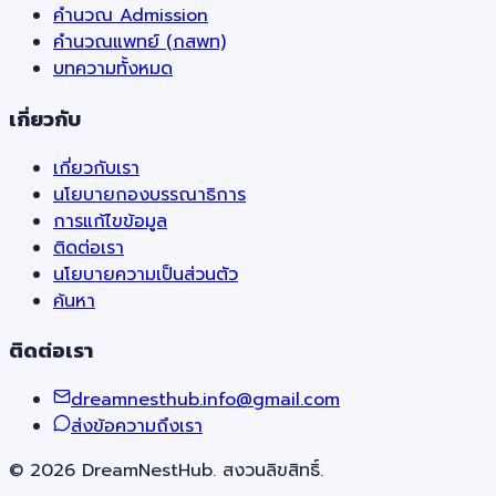
คำนวณ Admission
คำนวณแพทย์ (กสพท)
บทความทั้งหมด
เกี่ยวกับ
เกี่ยวกับเรา
นโยบายกองบรรณาธิการ
การแก้ไขข้อมูล
ติดต่อเรา
นโยบายความเป็นส่วนตัว
ค้นหา
ติดต่อเรา
dreamnesthub.info@gmail.com
ส่งข้อความถึงเรา
©
2026
DreamNestHub. สงวนลิขสิทธิ์.