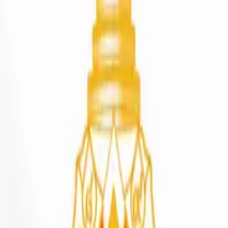
ึกษา 2569 เปิดรับนักศึกษาใหม่รวมกว่า
770 ที่นั่ง
ครอบคลุม 
, รัฐศาสตร์ ค่าสมัครเพียง
200 บาท/ครั้ง
ีสิทธิ์สอบ
29 ก.ย. 2568
, สอบคัดเลือก
4 ต.ค. 2568
, ประ
 คุณสมบัติ: ม.6 หรือเทียบเท่า เกณฑ์ GPAX ตามที่แต่ละสาขา
ัฏร้อยเอ็ด ปีการศึกษา 2569 | เปิดรับสมัคร
โครงการ “เด็กดีมีที่เรียน” ปีการศึกษา 2569
โดยมีที่นั่งรวม
่า ที่มีความตั้งใจจริง ได้มีที่เรียนในมหาวิทยาลัย