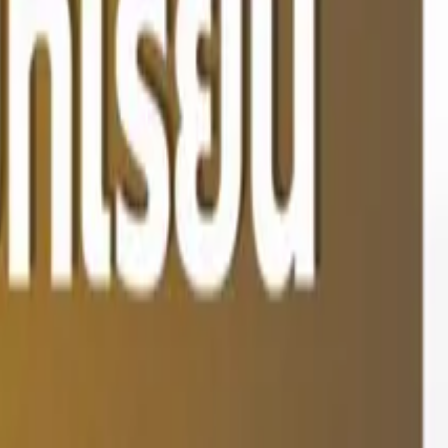
ยเกณฑ์การคัดเลือกที่
เปิดกว้าง ยุติธรรม และชัดเจน
ทำให้
ร่วมกับ GPAX สัดส่วนแตกต่างตามคณะ
บียบการรับสมัคร