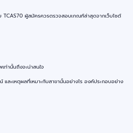
ะบบ TCAS70 ผู้สมัครควรตรวจสอบเกณฑ์ล่าสุดจากเว็บไซต์
เท่านั้นถึงจะน่าสนใจ
 และเหตุผลที่เหมาะกับสาขานั้นอย่างไร องค์ประกอบอย่าง