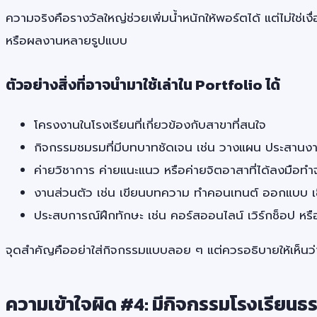
ความจริงคือรางวัลใหญ่ช่วยเพิ่มน้ำหนักให้พอร์ตได้ แต่ไม่ใช
หรือผลงานหลายรูปแบบ
ตัวอย่างสิ่งที่อาจนำมาใช้เล่าใน Portfolio ได้
โครงงานในโรงเรียนที่เกี่ยวข้องกับสาขาที่สนใจ
กิจกรรมชมรมที่มีบทบาทชัดเจน เช่น วางแผน ประสานง
ค่ายวิชาการ ค่ายแนะแนว หรือค่ายจิตอาสาที่ได้ลงมือทำ
งานส่วนตัว เช่น เขียนบทความ ทำคอนเทนต์ ออกแบบ
ประสบการณ์ฝึกทักษะ เช่น คอร์สออนไลน์ เวิร์กช็อป ห
จุดสำคัญคืออย่าใส่กิจกรรมแบบลอย ๆ แต่ควรอธิบายให้เห็นว
ความเข้าใจผิด #4: มีกิจกรรมโรงเรียนธรร