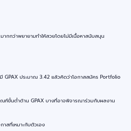
มากกว่าพยายามทำให้สวยโดยไม่มีเนื้อหาสนับสนุน
ช่น มี GPAX ประมาณ 3.42 แล้วคิดว่าโอกาสสมัคร Portfolio
ณฑ์ขั้นต่ำด้าน GPAX บางที่อาจพิจารณาร่วมกับผลงาน
กาสที่เหมาะกับตัวเอง