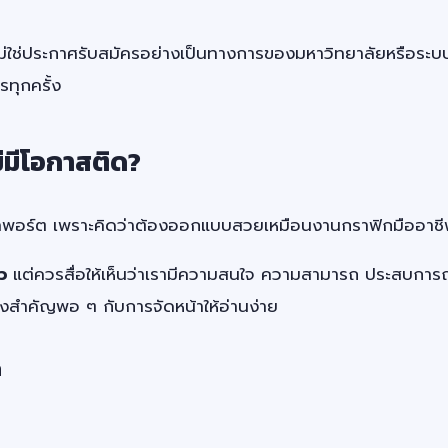
 ไม่ใช่ประกาศรับสมัครอย่างเป็นทางการของมหาวิทยาลัยหรือร
ทุกครั้ง
ม่มีโอกาสติด?
ริ่มทำพอร์ต เพราะคิดว่าต้องออกแบบสวยเหมือนงานกราฟิกมืออาชีพ
ว
แต่ควรสื่อให้เห็นว่าเรามีความสนใจ ความสามารถ ประสบการณ์
งสำคัญพอ ๆ กับการจัดหน้าให้อ่านง่าย
ด