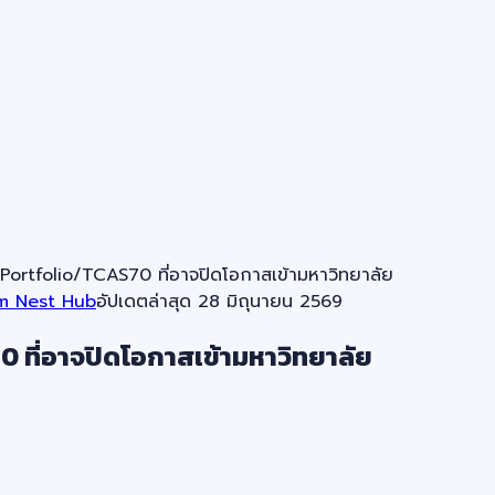
บ Portfolio/TCAS70 ที่อาจปิดโอกาสเข้ามหาวิทยาลัย
m Nest Hub
อัปเดตล่าสุด
28 มิถุนายน 2569
0 ที่อาจปิดโอกาสเข้ามหาวิทยาลัย