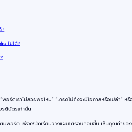
ด้?
io ไม่ได้?
้?
พอร์ตเราไม่สวยพอไหม” “เกรดไม่ถึงจะมีโอกาสหรือเปล่า” หรือ 
รติบัตรเท่านั้น
ียมพอร์ต เพื่อให้นักเรียนวางแผนได้รอบคอบขึ้น เห็นคุณค่าของผ