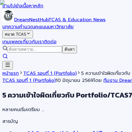
ข้ามไปยังเนื้อหาหลัก
DreamNestHub
TCAS & Education News
บทความ
คำนวณคะแนน
มหาวิทยาลัย
หมวด TCAS
เทมเพลต
เกี่ยวกับเรา
ติดต่อ
ค้นหา
หน้าแรก
TCAS รอบที่ 1 (Portfolio)
5 ความเข้าใจผิดเกี่ยวกั
TCAS รอบที่ 1 (Portfolio)
10 มิถุนายน 2569
โดย
ทีมงาน Drea
5 ความเข้าใจผิดเกี่ยวกับ Portfolio/TCAS7
หลายคนเริ่มเตรียม …
สารบัญ