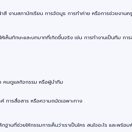
สี งานสภานักเรียน การจัดบูธ การทำค่าย หรือการช่วยงานครู
่าให้เห็นทักษะและบทบาทที่เกิดขึ้นจริง เช่น การทำงานเป็นทีม
 คนดูแลกิจกรรม หรือผู้นำทีม
าะห์ การสื่อสาร หรือความถนัดเฉพาะทาง
หลักฐานที่ช่วยให้กรรมการเห็นว่าเราเป็นใคร สนใจอะไร และพร้อม