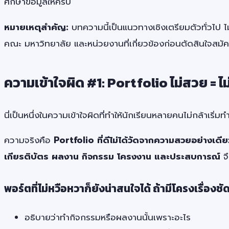
ศึกษาข้อมูลให้ครบ
หมายเหตุสำคัญ:
บทความนี้เป็นแนวทางเชิงเตรียมตัวทั่วไป
คณะ มหาวิทยาลัย และหน่วยงานที่เกี่ยวข้องก่อนตัดสินใจสมัคร
ความเข้าใจผิด #1: Portfolio ไม่สวย = ไ
นี่เป็นหนึ่งในความเข้าใจผิดที่ทำให้นักเรียนหลายคนไม่กล้าเ
ความจริงคือ
Portfolio ที่ดีไม่ได้วัดจากความสวยอย่างเดีย
เกียรติบัตร ผลงาน กิจกรรม โครงงาน และประสบการณ์
จึ
พอร์ตที่ไม่หวือหวาก็ยังน่าสนใจได้ ถ้ามีโครงเรื่องชั
อธิบายว่าทำกิจกรรมหรือผลงานนั้นเพราะอะไร