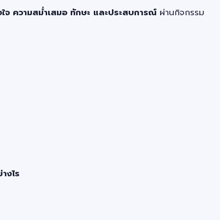
้งใจ ความสม่ำเสมอ ทักษะ และประสบการณ์
ผ่านกิจกรรม
ย่างไร