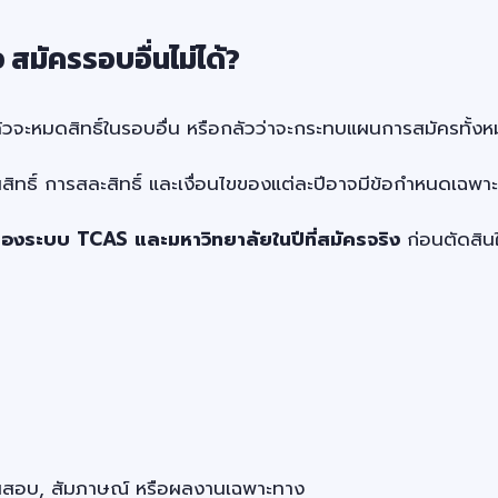
 สมัครรอบอื่นไม่ได้?
ล้วจะหมดสิทธิ์ในรอบอื่น หรือกลัวว่าจะกระทบแผนการสมัครทั้ง
ันสิทธิ์ การสละสิทธิ์ และเงื่อนไขของแต่ละปีอาจมีข้อกำหนดเฉพา
งระบบ TCAS และมหาวิทยาลัยในปีที่สมัครจริง
ก่อนตัดสินใ
นนสอบ, สัมภาษณ์ หรือผลงานเฉพาะทาง