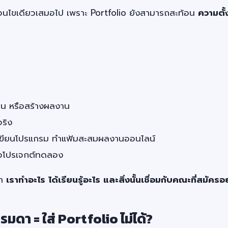
่เงื่อนไขเดียวเสมอไป เพราะ Portfolio ยังสามารถสะท้อน
ความตั
าน หรือสร้างผลงาน
จริง
 เขียนโปรแกรม ทำแฟ้มสะสมผลงานออนไลน์
รือโปรเจกต์ทดลอง
่า
เราทำอะไร ได้เรียนรู้อะไร และสิ่งนั้นเชื่อมกับคณะที่สมัครอ
มดา = ใส่ Portfolio ไม่ได้?