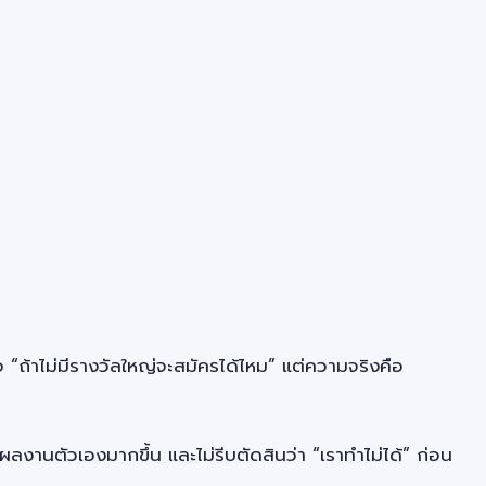
“ถ้าไม่มีรางวัลใหญ่จะสมัครได้ไหม” แต่ความจริงคือ
ลงานตัวเองมากขึ้น และไม่รีบตัดสินว่า “เราทำไม่ได้” ก่อน