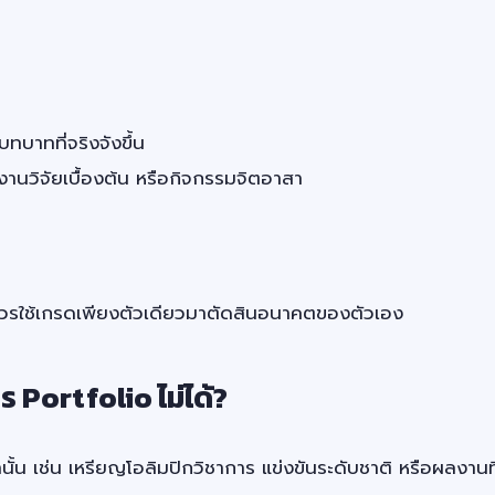
บาทที่จริงจังขึ้น
านวิจัยเบื้องต้น หรือกิจกรรมจิตอาสา
วรใช้เกรดเพียงตัวเดียวมาตัดสินอนาคตของตัวเอง
ร Portfolio ไม่ได้?
นั้น เช่น เหรียญโอลิมปิกวิชาการ แข่งขันระดับชาติ หรือผลงานที