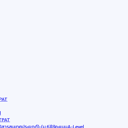
TPAT
l
-TPAT
มิสารสนเทศประยุกต์)-(ม.6)ใช้คะแนนA-Level