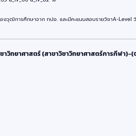
บรองวุฒิการศึกษาจาก ทปอ. และมีคะแนนสอบรายวิชาA-Level วิช
วิชาวิทยาศาสตร์ (สาขาวิชาวิทยาศาสตร์การกีฬา)