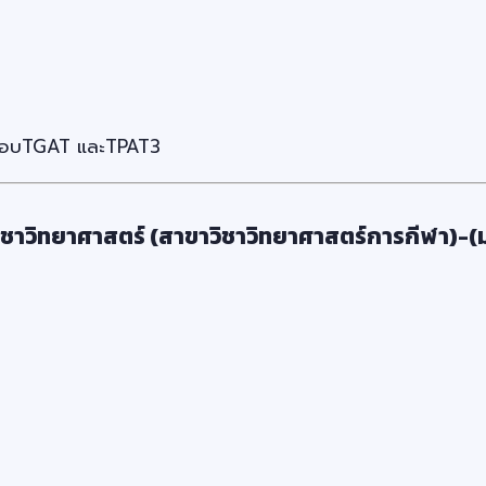
นสอบTGAT และTPAT3
ิชาวิทยาศาสตร์ (สาขาวิชาวิทยาศาสตร์การกีฬา)-(