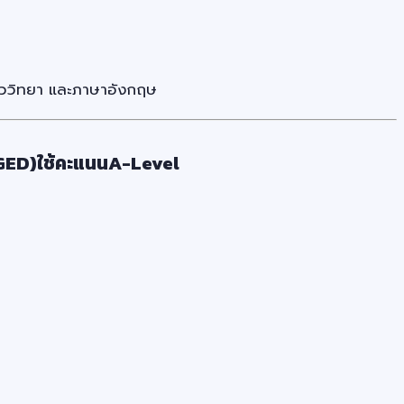
ชีววิทยา และภาษาอังกฤษ
(GED)ใช้คะแนนA-Level