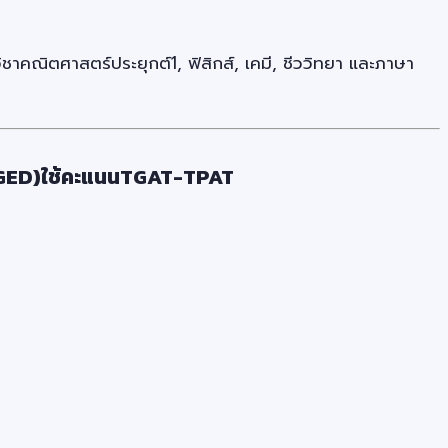
าคณิตศาสตร์ประยุกต์1, ฟิสิกส์, เคมี, ชีววิทยา และภาษา
-(GED)ใช้คะแนนTGAT-TPAT