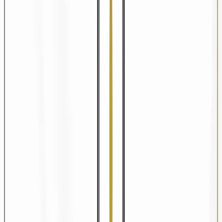
สารสนเทศ มหาวิทยาลัยมหาสารคาม
สรุปข้อมูลการรับสมัครรอบ Admission ปี 2568 สำหรับ
แต่ละสาขาใน คณะวิทยาการสารสนเทศ พร้อมคะแนนที่ใช้และ
จำนวนรับ
เทคโนโลยีสารสนเทศวท.บ. เทคโนโลยีสารสนเทศ
รอบที่ 3 Admission รูปแบบที่ 1
มหาวิทยาลัย:
มหาวิทยาลัยมหาสารคาม
วิทยาเขต:
มหาสารคาม
คณะ:
คณะวิทยาการสารสนเทศ
คะแนนที่ใช้: