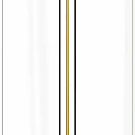
คณะ:
คณะวิทยาการสารสนเทศ
คะแนนที่ใช้:
GPAX: 100 %
จำนวนการเปิดรับสมัคร:
5 คน
เงื่อนไขการรับสมัคร:
ผู้สมัครศึกษารายละเอียดการ
สมัครได้ที่เว็บไซต์ http://admission.msu.ac.th หรือ
กองบริการการศึกษา มหาวิทยาลัยมหาสารคาม
โทรศัพท์ 0-4375-4377
เทคโนโลยีสารสนเทศวท.บ. สื่อนฤมิต รอบที่ 3
Admission รูปแบบที่ 1
มหาวิทยาลัย:
มหาวิทยาลัยมหาสารคาม