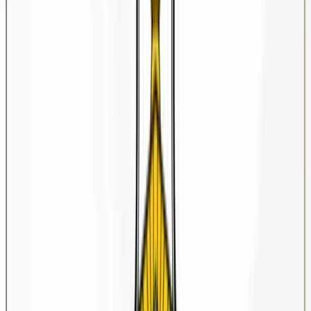
เทคโนโลยีสารสนเทศวท.บ. ภูมิสารสนเทศศาสตร์
รอบที่ 3 Admission รูปแบบที่ 1
มหาวิทยาลัย:
มหาวิทยาลัยมหาสารคาม
วิทยาเขต:
มหาสารคาม
คณะ:
คณะวิทยาการสารสนเทศ
คะแนนที่ใช้:
TGAT (การสื่อสาร ภาษาอังกฤษ การคิดอย่างมี
เหตุผล การทำงานร่วมกัน): 100 %
จำนวนการเปิดรับสมัคร:
30 คน
เงื่อนไขการรับสมัคร:
ผู้สมัครศึกษารายละเอียดการ
สมัครได้ที่เว็บไซต์ http://admission.msu.ac.th หรือ