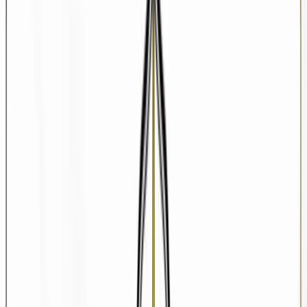
หมายเหตุสำหรับ DEK69:
บทความนี้เป็นข้อมูลย้อนหลังของ
TCAS68 (ปีการศึกษา 2568)
สำหรับคณะสารสนเทศ
ศาสตร์ ม.มหาสารคาม (มมส.) — ใช้เปรียบเทียบเกณฑ์
จำนวนรับ และไทม์ไลน์ ก่อนสมัคร
TCAS69 (ปีการศึกษา
2569)
เมื่อมหาวิทยาลัยประกาศระเบียบการรอบใหม่ ตรวจ
สอบจาก mytcas.com ทุกครั้ง
🔔 เปิดรับสมัคร TCAS68 แล้ว! 6-12 พฤษภาคม 2568
ข่าวดีสำหรับน้องๆ TCAS68 รอบ 3 คณะวิทยาการ
สารสนเทศ มหาวิทยาลัยมหาสารคาม
ระบบ TCAS เปิดให้
ลงทะเบียนแล้วตั้งแต่วันที่
6-12 พฤษภาคม 2568
ผ่าน
เว็บไซต์
mytcas.com
นี่คือช่วงเวลาสำคัญที่ผู้สมัครทุกคนต้องไม่พลาด! อย่าลืม