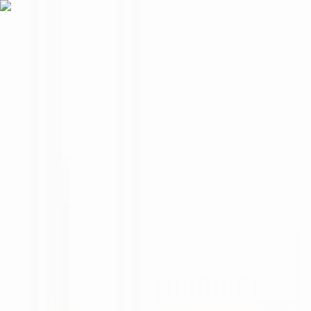
ข้ามไปยังเนื้อหาหลัก
DreamNestHub
TCAS & Education News
บทความ
คำนวณคะแนน
มหาวิทยาลัย
หมวด TCAS
เทมเพลต
เกี่ยวกับเรา
ติดต่อ
ค้นหา
หน้าแรก
ข่าว TCAS68 (ปีการศึกษา 2568)
TCAS68 รอบ 3
วิทยาการสารสนเทศ ม.มหาสารคาม สมัครเลย!
ข่าว TCAS68 (ปีการศึกษา 2568)
4 พฤษภาคม 2568
โดย
ทีม
งาน Dream Nest Hub
อัปเดตล่าสุด
20 พฤษภาคม 2569
TCAS68 รอบ 3 วิทยาการสารสนเทศ
ม.มหาสารคาม สมัครเลย!