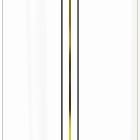
TGAT (การสื่อสาร ภาษาอังกฤษ การคิดอย่างมี
เหตุผล การทำงานร่วมกัน): 100 %
จำนวนการเปิดรับสมัคร:
15 คน
เงื่อนไขการรับสมัคร:
ผู้สมัครศึกษารายละเอียดการ
สมัครได้ที่เว็บไซต์ http://admission.msu.ac.th หรือ
กองบริการการศึกษา มหาวิทยาลัยมหาสารคาม
โทรศัพท์ 0-4375-4377
เทคโนโลยีสารสนเทศวท.บ. เทคโนโลยีสารสนเทศ
รอบที่ 3 Admission รูปแบบที่ 2
มหาวิทยาลัย:
มหาวิทยาลัยมหาสารคาม
วิทยาเขต:
มหาสารคาม