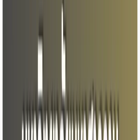
นั่ง
ม.มหาสารคาม (MSU) …
TCAS69
13 ส.ค. 2568
TCAS69 ม.มหาสารคาม (มมส) รอบ 1 โควตาเด็กดี ปี
2568
มหาวิทยาลัยมหาสารค…
DreamNestHub
TCAS รอบที่ 1 (Portfolio)
28 ก.ย. 2567
TCAS68 รอบ 1 Portfolio ม.มหาสารคาม: โควตาส่ง
เสริมเยาวชนดีเด่น ปีการศึกษา 2568
อัพเดทข้อมูลการรับสมัคร TCAS68 รอบ 1 Portfolio โควตาส่ง
เสริมเยาวชนดีเด่น มหาวิทยาลัยมหาสารคาม ปี 2568 ครบทุก
คณะ พร้อมแนะนำสาขาวิชา คุณสมบัติผู้สมัคร และกำหนดการ