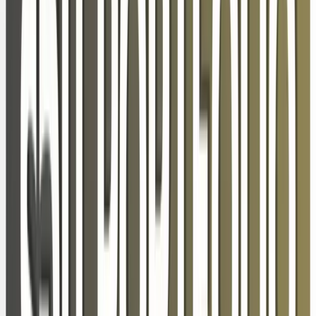
จำนวนการเปิดรับสมัคร:
30 คน
เงื่อนไขการรับสมัคร:
ผู้สมัครศึกษารายละเอียดการ
สมัครได้ที่เว็บไซต์ http://admission.msu.ac.th หรือ
กองบริการการศึกษา มหาวิทยาลัยมหาสารคาม
โทรศัพท์ 0-4375-4377
นิเทศศาสตร์นศ.บ. นิเทศศาสตร์ รอบที่ 3
Admission รูปแบบที่ 2
มหาวิทยาลัย:
มหาวิทยาลัยมหาสารคาม
วิทยาเขต:
มหาสารคาม
คณะ:
คณะวิทยาการสารสนเทศ
คะแนนที่ใช้: