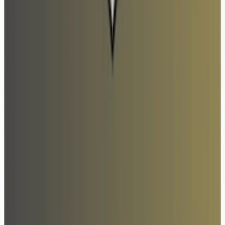
คณะ:
คณะวิทยาการสารสนเทศ
คะแนนที่ใช้:
TGAT1: 50 %
TGAT2: 20 %
TPAT3 (ความถนัดวิศวกรรม): 30 %
จำนวนการเปิดรับสมัคร:
20 คน
เงื่อนไขการรับสมัคร:
ผู้สมัครศึกษารายละเอียดการ
สมัครได้ที่เว็บไซต์ http://admission.msu.ac.th หรือ
กองบริการการศึกษา มหาวิทยาลัยมหาสารคาม
โทรศัพท์ 0-4375-4377
วิทยาการคอมพิวเตอร์วท.บ. วิทยาการ
คอมพิวเตอร์และเทคโนโลยี (หลักสูตรนานาชาติ)