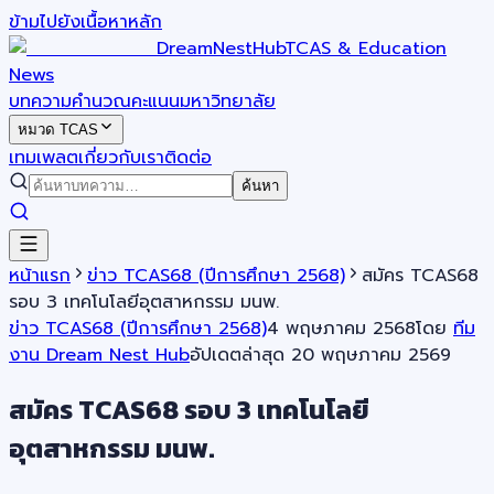
ข้ามไปยังเนื้อหาหลัก
DreamNestHub
TCAS & Education
News
บทความ
คำนวณคะแนน
มหาวิทยาลัย
หมวด TCAS
เทมเพลต
เกี่ยวกับเรา
ติดต่อ
ค้นหา
หน้าแรก
ข่าว TCAS68 (ปีการศึกษา 2568)
สมัคร TCAS68
รอบ 3 เทคโนโลยีอุตสาหกรรม มนพ.
ข่าว TCAS68 (ปีการศึกษา 2568)
4 พฤษภาคม 2568
โดย
ทีม
งาน Dream Nest Hub
อัปเดตล่าสุด
20 พฤษภาคม 2569
สมัคร TCAS68 รอบ 3 เทคโนโลยี
อุตสาหกรรม มนพ.