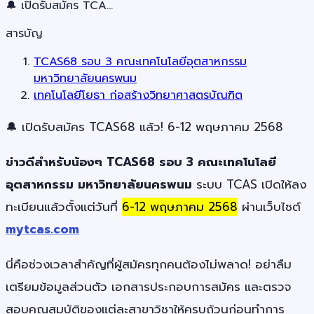
🔔 เปิดรับสมัคร TCA…
สารบัญ
TCAS68 รอบ 3 คณะเทคโนโลยีอุตสาหกรรม
มหาวิทยาลัยนครพนม
เทคโนโลยีโยธา ก่อสร้างวิทยาศาสตรบัณฑิต
🔔 เปิดรับสมัคร TCAS68 แล้ว! 6-12 พฤษภาคม 2568
ข่าวดีสำหรับน้องๆ TCAS68 รอบ 3 คณะเทคโนโลยี
อุตสาหกรรม มหาวิทยาลัยนครพนม
ระบบ TCAS เปิดให้ลง
ทะเบียนแล้วตั้งแต่วันที่
6-12 พฤษภาคม 2568
ผ่านเว็บไซต์
mytcas.com
นี่คือช่วงเวลาสำคัญที่ผู้สมัครทุกคนต้องไม่พลาด! อย่าลืม
เตรียมข้อมูลส่วนตัว เอกสารประกอบการสมัคร และตรวจ
สอบคุณสมบัติของแต่ละสาขาวิชาให้ครบถ้วนก่อนทำการ