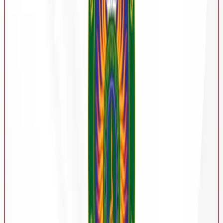
สรุปข้อมูลการรับสมัครรอบ Admission ปี 2568 สำหรับ
แต่ละสาขาใน คณะวิทยาศาสตร์และเทคโนโลยี พร้อมคะแนนที่
ใช้และจำนวนรับ
วิทยาการคอมพิวเตอร์วท.บ.(นวัตกรรมเทคโนโลยี
ดิจิทัล)
มหาวิทยาลัย:
มหาวิทยาลัยเกษมบัณฑิต
วิทยาเขต:
วิทยาเขตร่มเกล้า
คณะ:
คณะวิทยาศาสตร์และเทคโนโลยี
คะแนนที่ใช้:
A-Level คณิตศาสตร์ประยุกต์ 1: 40 %
A-Level วิทยาศาสตร์ประยุกต์: 30 %