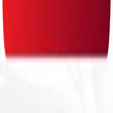
คำนวณแพทย์ (กสพท)
บทความทั้งหมด
เกี่ยวกับ
เกี่ยวกับเรา
นโยบายกองบรรณาธิการ
การแก้ไขข้อมูล
ติดต่อเรา
นโยบายความเป็นส่วนตัว
ค้นหา
ติดต่อเรา
dreamnesthub.info@gmail.com
ส่งข้อความถึงเรา
©
2026
DreamNestHub. สงวนลิขสิทธิ์.
นโยบายความเป็นส่วนตัว
แผนผังเว็บไซต์