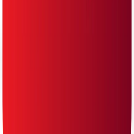
หมวดหมู่
TCAS
รอบ 1 · Portfolio
รอบ 2 · โควตา
รอบ 3 · Admission
รอบ 4 · Direct Admission
เทมเพลต Portfolio
เครื่องมือ
เลือกมหาวิทยาลัย
ปฏิทิน TCAS70
คำนวณคะแนน
คำนวณ Admission