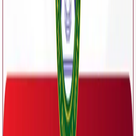
DreamNestHub
ข่าว TCAS68 (ปีการศึกษา 2568)
5 พ.ค. 2568
TCAS68 รอบ 3 คณะวิทย์ฯ มทร.พระนคร สมัคร 6-12
พ.ค. 68
หมายเหตุสำหรับ DEK…
DreamNestHub
ข่าว TCAS68 (ปีการศึกษา 2568)
4 พ.ค. 2568
TCAS68 รอบ 3 คณะวิทย์ฯ มหาสารคาม รับสมัครแล้ว
หมายเหตุสำหรับ DEK…
DreamNestHub
TCAS รอบ 4 (Direct Admission)
27 พ.ย. 2567
ม.นเรศวร เปิดรับตรง68 คณะวิทย์ฯ 10 สาขา 100 ที่นั่ง
สมัคร 19-21 ส.ค.นี้