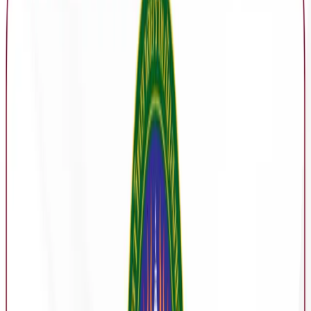
🔔 เปิดรับสมัคร TCA…
สารบัญ
TCAS68 รอบ 3 คณะวิทยาศาสตร์และเทคโนโลยี
มหาวิทยาลัยเกษมบัณฑิต
วิทยาการคอมพิวเตอร์วท.บ.(นวัตกรรมเทคโนโลยีดิจิทัล)
🔔 เปิดรับสมัคร TCAS68 แล้ว! 6-12 พฤษภาคม 2568
ข่าวดีสำหรับน้องๆ TCAS68 รอบ 3 คณะวิทยาศาสตร์
และเทคโนโลยี มหาวิทยาลัยเกษมบัณฑิต
ระบบ TCAS เปิด
ให้ลงทะเบียนแล้วตั้งแต่วันที่
6-12 พฤษภาคม 2568
ผ่าน
เว็บไซต์
mytcas.com
นี่คือช่วงเวลาสำคัญที่ผู้สมัครทุกคนต้องไม่พลาด! อย่าลืม
เตรียมข้อมูลส่วนตัว เอกสารประกอบการสมัคร และตรวจ
สอบคุณสมบัติของแต่ละสาขาวิชาให้ครบถ้วนก่อนทำการ