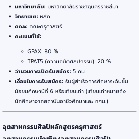
มหาวิทยาลัย:
มหาวิทยาลัยราชภัฏนครราชสีมา
วิทยาเขต:
หลัก
คณะ:
คณะครุศาสตร์
คะแนนที่ใช้:
GPAX: 80 %
TPAT5 (ความถนัดศิลปกรรม): 20 %
จำนวนการเปิดรับสมัคร:
5 คน
เงื่อนไขการรับสมัคร:
รับผู้สำเร็จการศึกษาระดับชั้น
มัธยมศึกษาปีที่ 6 หรือเทียบเท่า (เทียบเท่าหมายถึง
นักศึกษาจากสถาบันอาชีวศึกษาและ กศน.)
อุตสาหกรรมศิลป์หลักสูตรครุศาสตร์
อุตสาหกรรมบัณฑิต (อุตสาหกรรมศิลป์)