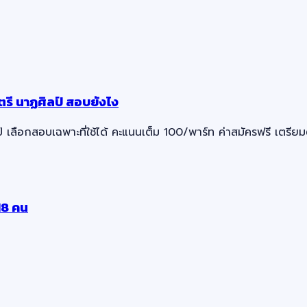
ี นาฏศิลป์ สอบยังไง
เลือกสอบเฉพาะที่ใช้ได้ คะแนนเต็ม 100/พาร์ท ค่าสมัครฟรี เตรีย
18 คน