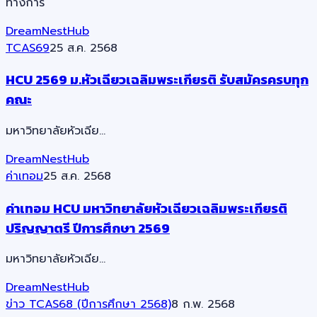
ทางการ
DreamNestHub
TCAS69
25 ส.ค. 2568
HCU 2569 ม.หัวเฉียวเฉลิมพระเกียรติ รับสมัครครบทุก
คณะ
มหาวิทยาลัยหัวเฉีย…
DreamNestHub
ค่าเทอม
25 ส.ค. 2568
ค่าเทอม HCU มหาวิทยาลัยหัวเฉียวเฉลิมพระเกียรติ
ปริญญาตรี ปีการศึกษา 2569
มหาวิทยาลัยหัวเฉีย…
DreamNestHub
ข่าว TCAS68 (ปีการศึกษา 2568)
8 ก.พ. 2568