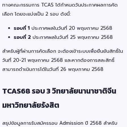
ทางคณะกรรมการ TCAS ได้กำหนดวันประกาศผลการคัด
เลือก โดยจะแบ่งเป็น 2 รอบ ดังนี้:
รอบที่ 1
ประกาศผลในวันที่ 20 พฤษภาคม 2568
รอบที่ 2
ประกาศผลในวันที่ 25 พฤษภาคม 2568
สำหรับผู้ที่ผ่านการคัดเลือก จะต้องเข้าระบบเพื่อยืนยันสิทธิ์ใน
วันที่ 20-21 พฤษภาคม 2568 และหากต้องการสละสิทธิ์
สามารถดำเนินการได้ในวันที่ 26 พฤษภาคม 2568
TCAS68 รอบ 3 วิทยาลัยนานาชาติจีน
มหาวิทยาลัยรังสิต
สรุปข้อมูลการรับสมัครรอบ Admission ปี 2568 สำหรับ