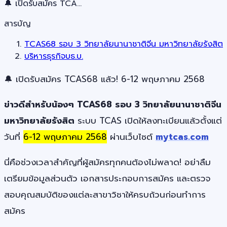
🔔 เปิดรับสมัคร TCA…
สารบัญ
TCAS68 รอบ 3 วิทยาลัยนานาชาติจีน มหาวิทยาลัยรังสิต
บริหารธุรกิจบธ.บ.
🔔 เปิดรับสมัคร TCAS68 แล้ว! 6-12 พฤษภาคม 2568
ข่าวดีสำหรับน้องๆ TCAS68 รอบ 3 วิทยาลัยนานาชาติจีน
มหาวิทยาลัยรังสิต
ระบบ TCAS เปิดให้ลงทะเบียนแล้วตั้งแต่
วันที่
6-12 พฤษภาคม 2568
ผ่านเว็บไซต์
mytcas.com
นี่คือช่วงเวลาสำคัญที่ผู้สมัครทุกคนต้องไม่พลาด! อย่าลืม
เตรียมข้อมูลส่วนตัว เอกสารประกอบการสมัคร และตรวจ
สอบคุณสมบัติของแต่ละสาขาวิชาให้ครบถ้วนก่อนทำการ
สมัคร