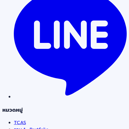
หมวดหมู่
TCAS